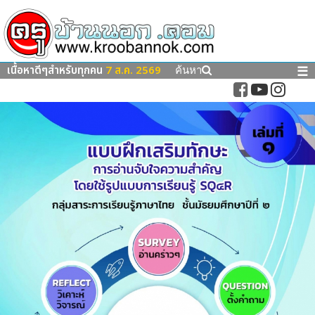
เนื้อหาดีๆสำหรับทุกคน
7 ส.ค. 2569
☰
ค้นหา