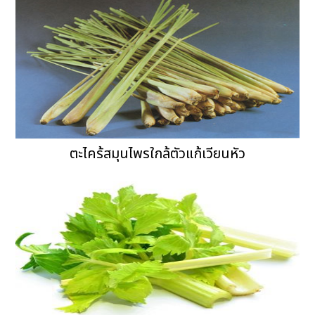
ตะไคร้สมุนไพรใกล้ตัวแก้เวียนหัว