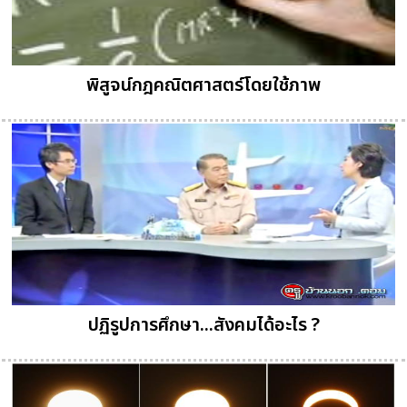
พิสูจน์กฎคณิตศาสตร์โดยใช้ภาพ
ปฏิรูปการศึกษา...สังคมได้อะไร ?