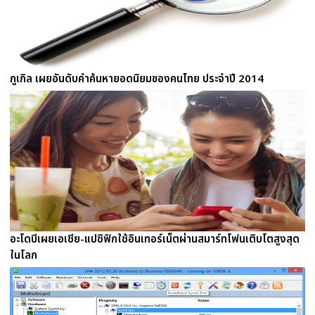
กูเกิล เผยอันดับคำค้นหายอดนิยมของคนไทย ประจำปี 2014
อะโดบีเผยเอเชีย-แปซิฟิกใช้อินเทอร์เน็ตผ่านสมาร์ทโฟนเติบโตสูงสุด
ในโลก