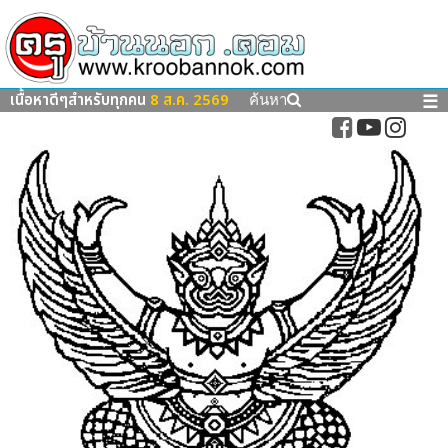
เนื้อหาดีๆสำหรับทุกคน
8 ส.ค. 2569
☰
ค้นหา