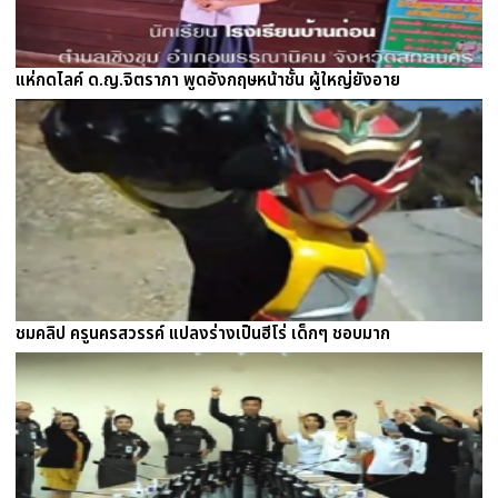
แห่กดไลค์ ด.ญ.จิตราภา พูดอังกฤษหน้าชั้น ผู้ใหญ่ยังอาย
ชมคลิป ครูนครสวรรค์ แปลงร่างเป็นฮีโร่ เด็กๆ ชอบมาก