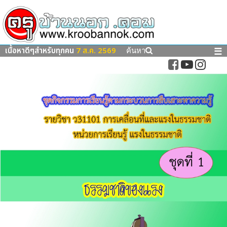
เนื้อหาดีๆสำหรับทุกคน
7 ส.ค. 2569
☰
ค้นหา