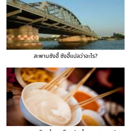
สะพานซังฮี้ ซังฮี้แปลว่าอะไร?