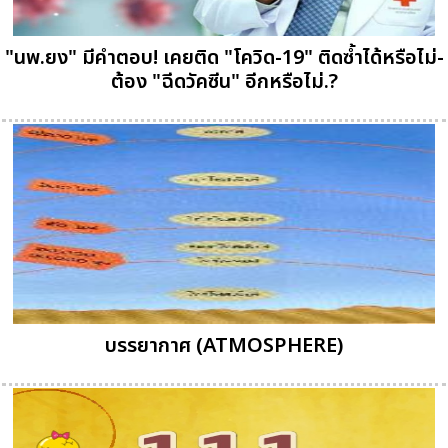
"นพ.ยง" มีคำตอบ! เคยติด "โควิด-19" ติดซ้ำได้หรือไม่-
ต้อง "ฉีดวัคซีน" อีกหรือไม่.?
บรรยากาศ (ATMOSPHERE)