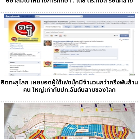
อย่าลืมเป้าหมายการศึกษา : โดย ดร.กมล รอดคล้าย
ฮิตทะลุโลก เผยยอดผู้ใช้เฟซบุ๊คมีจำนวนกว่าครึงพันล้าน
คน ใหญ่เท่ากับปท.อันดับสามของโลก