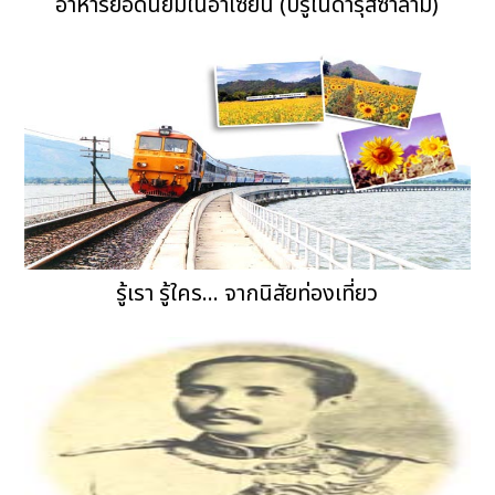
อาหารยอดนิยมในอาเซียน (บรูไนดารุสซาลาม)
รู้เรา รู้ใคร... จากนิสัยท่องเที่ยว