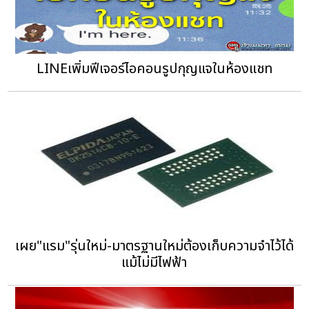
LINEเพิ่มฟีเจอร์ไอคอนรูปกุญแจในห้องแชท
เผย"แรม"รุ่นใหม่-มาตรฐานใหม่ต้องเก็บความจำไว้ได้
แม้ไม่มีไฟฟ้า