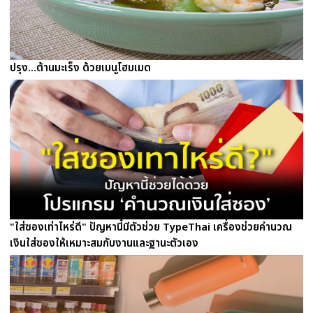
ปรุง...ต้านมะเร็ง ด้วยเมนูโฮมเมด
"ใส่ซองเท่าไหร่ดี" ปัญหานี้มีตัวช่วย TypeThai เครื่องช่วยคำนวณ
เงินใส่ซองให้เหมาะสมกับงานและฐานะตัวเอง