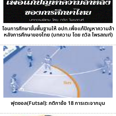
โอนการศึกษาขั้นพื้นฐานให้ อปท.เพื่อแก้ปัญหาความล้า
หลังการศึกษาของไทย (บทความ โดย ถวิล ไพรสณฑ์)
ฟุตซอล(Futsal): กติกาข้อ 18 การเตะจากมุม