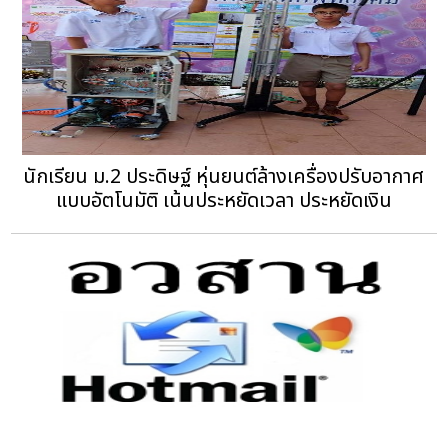
นักเรียน ม.2 ประดิษฐ์ หุ่นยนต์ล้างเครื่องปรับอากาศ
แบบอัตโนมัติ เน้นประหยัดเวลา ประหยัดเงิน