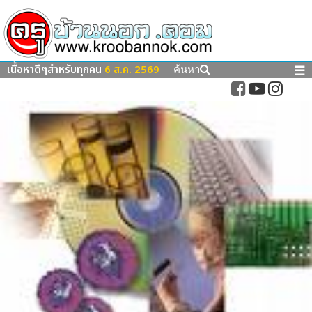
เนื้อหาดีๆสำหรับทุกคน
6 ส.ค. 2569
☰
ค้นหา