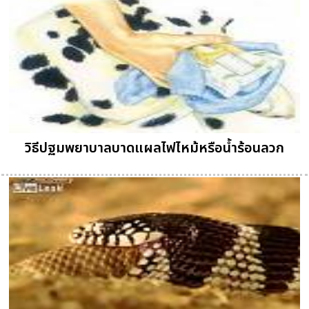
วิธีปฐมพยาบาลบาดแผลไฟไหม้หรือน้ำร้อนลวก