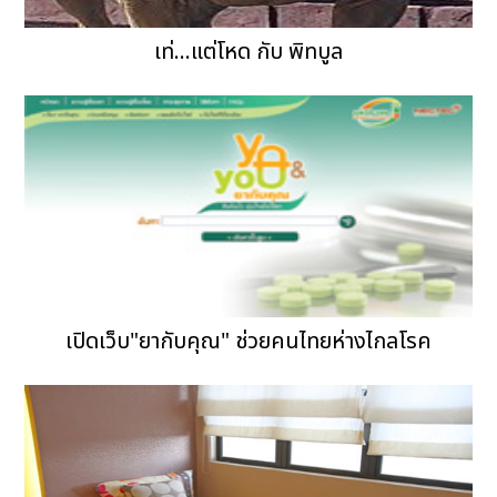
เท่...แต่โหด กับ พิทบูล
เปิดเว็บ"ยากับคุณ" ช่วยคนไทยห่างไกลโรค