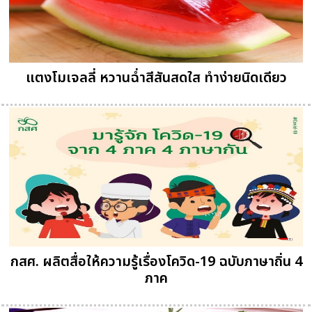
แตงโมเจลลี่ หวานฉ่ำสีสันสดใส ทำง่ายนิดเดียว
กสศ. ผลิตสื่อให้ความรู้เรื่องโควิด-19 ฉบับภาษาถิ่น 4
ภาค