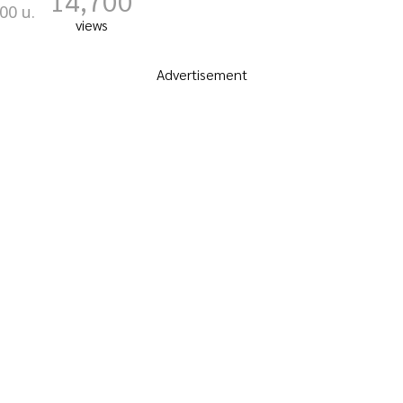
14,700
00 น.
views
Advertisement