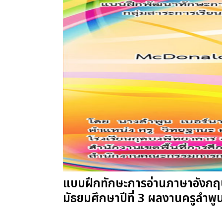
แบบฝึกทักษะการอ่านภาษาอังกฤษเ
มัธยมศึกษาปีที่ 3 ผลงานครูลำพูน