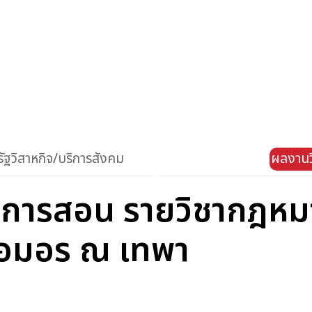
ัฐวิสาหกิจ/บริการสังคม
ผลงานว
การสอน รายวิชากฎหมา
ูเอมอร ณ เทพา