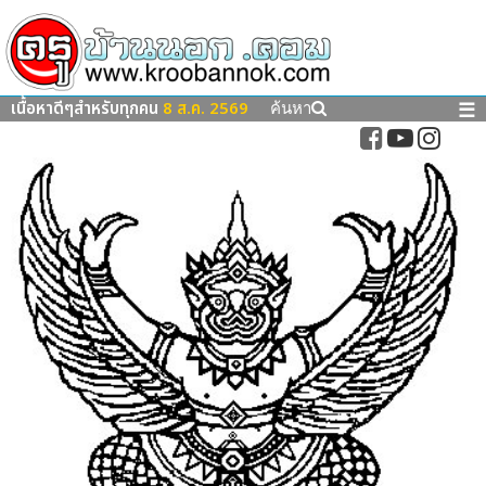
เนื้อหาดีๆสำหรับทุกคน
8 ส.ค. 2569
☰
ค้นหา