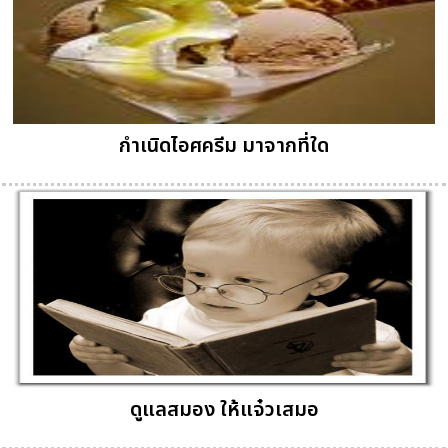
กำเนิดไอศครีม มาจากที่ใด
ดูแลสมอง ให้แจ๋วเสมอ