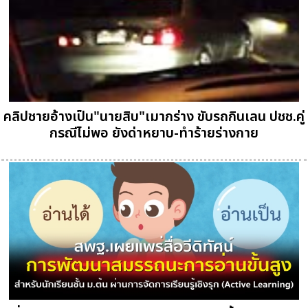
คลิปชายอ้างเป็น"นายสิบ"เมากร่าง ขับรถกินเลน ปชช.คู่
กรณีไม่พอ ยังด่าหยาบ-ทำร้ายร่างกาย