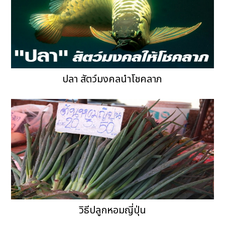
ปลา สัตว์มงคลนำโชคลาภ
วิธีปลูกหอมญี่ปุ่น