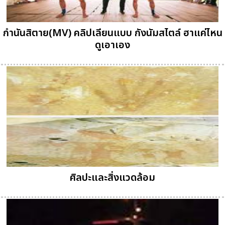
กำนันสิตาย(MV) คลิปเลียนแบบ กังนัมสไตล์ ฮาแค่ไหน
ดูเอาเอง
ศิลปะและสิ่งแวดล้อม