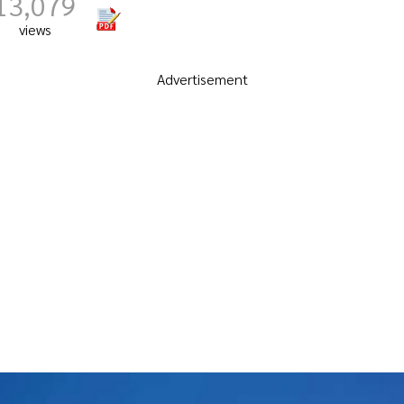
13,079
views
Advertisement