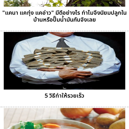
"แคนา แคทุ่ง แคอ่าว" มีดีอย่างไร ทำไมจึงนิยมปลูกใน
บ้านหรือปั๊มน้ำมันกันจังเลย
5 วิธีทำให้รวยเร็ว