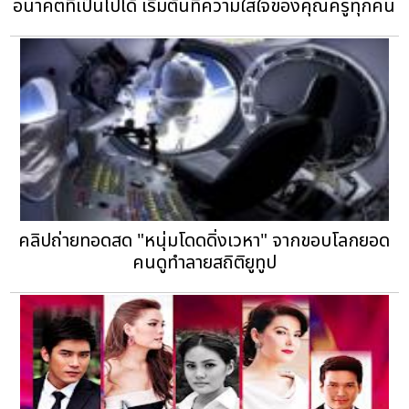
อนาคตที่เป็นไปได้ เริ่มต้นที่ความใส่ใจของคุณครูทุกคน
คลิปถ่ายทอดสด "หนุ่มโดดดิ่งเวหา" จากขอบโลกยอด
คนดูทำลายสถิติยูทูป