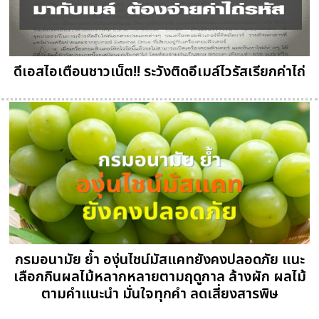
ดีเอสไอเตือนชาวเน็ต!! ระวังติดอีเมล์ไวรัสเรียกค่าไถ่
กรมอนามัย ย้ำ องุ่นไชน์มัสแคทยังคงปลอดภัย แนะ
เลือกกินผลไม้หลากหลายตามฤดูกาล ล้างผัก ผลไม้
ตามคำแนะนำ มั่นใจทุกคำ ลดเสี่ยงสารพิษ