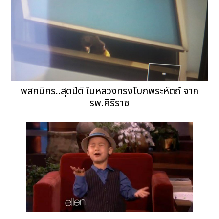
พสกนิกร..สุดปีติ ในหลวงทรงโบกพระหัตถ์ จาก
รพ.ศิริราช