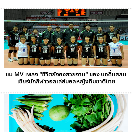
ชม MV เพลง "ชีวิตยังคงสวยงาม" ของ บอดี้แสลม
เชียร์นักกีฬาวอลเล่ย์บอลหญิงทีมชาติไทย