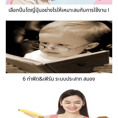
เลือกปิ่นโตญี่ปุ่นอย่างไรให้เหมาะสมกับการใช้งาน !
6 ท่าฟิต&เฟิร์ม ระบบประสาท สมอง