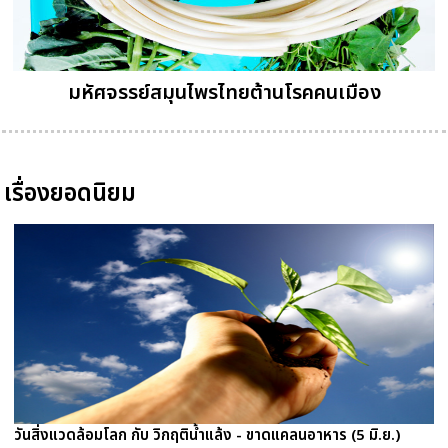
มหัศจรรย์สมุนไพรไทยต้านโรคคนเมือง
เรื่องยอดนิยม
วันสิ่งแวดล้อมโลก กับ วิกฤติน้ำแล้ง - ขาดแคลนอาหาร (5 มิ.ย.)