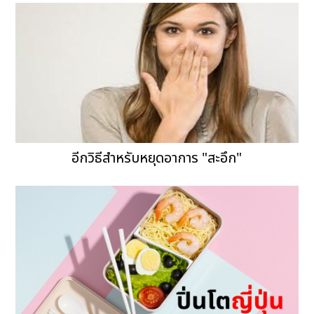
อีกวิธีสำหรับหยุดอาการ "สะอึก"