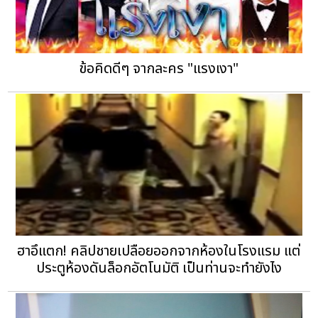
ข้อคิดดีๆ จากละคร "แรงเงา"
ฮาอึแตก! คลิปชายเปลือยออกจากห้องในโรงแรม แต่
ประตูห้องดันล็อกอัตโนมัติ เป็นท่านจะทำยังไง