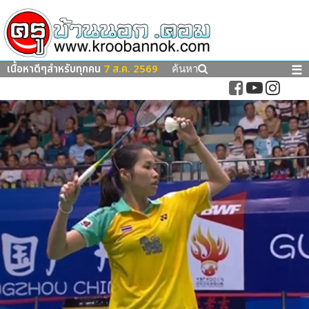
เนื้อหาดีๆสำหรับทุกคน
7 ส.ค. 2569
☰
ค้นหา