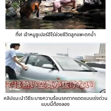
ทึ่ง! เจ้าหมูซูเปอร์ฮีโร่ช่วยชีวิตลูกแพะตกน้ำ
คลิปแนะนำวิธีระบายความร้อนรถตากแดดแบบเร่งด่วน
แบบนี้ต้องลอง