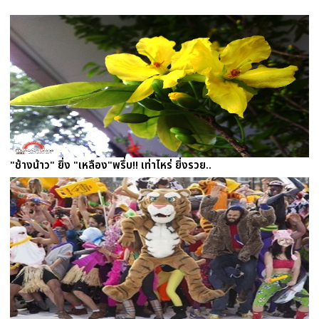
"ช้างน้าว" ยิ่ง "เหลือง"พรึ่บ!! เท่าไหร่ ยิ่งรวย..