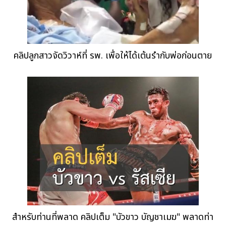
คลิปลูกสาวจัดวิวาห์ที่ รพ. เพื่อให้ได้เต้นรำกับพ่อก่อนตาย
สำหรับท่านที่พลาด คลิปเต็ม "บัวขาว บัญชาเมฆ" พลาดท่า