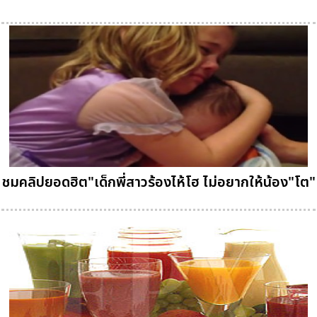
ชมคลิปยอดฮิต"เด็กพี่สาวร้องไห้โฮ ไม่อยากให้น้อง"โต"