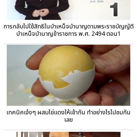
การกลับไปใช้สิทธิในบำเหน็จบำนาญตามพระราชบัญญัติ
บำเหน็จบำนาญข้าราชการ พ.ศ. 2494 ตอน1
เทคนิคเจ๋งๆ ผสมไข่เเดงให้เข้ากัน ทำอย่างไรไปชมกัน
เลย