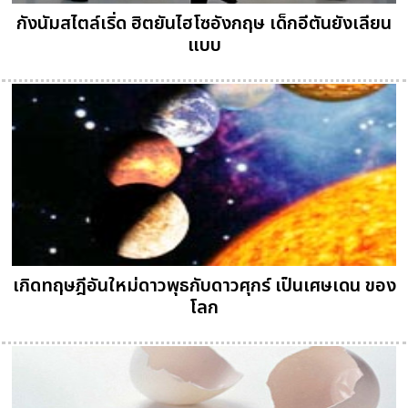
กังนัมสไตล์เริ่ด ฮิตยันไฮโซอังกฤษ เด็กอีตันยังเลียน
แบบ
เกิดทฤษฎีอันใหม่ดาวพุธกับดาวศุกร์ เป็นเศษเดน ของ
โลก