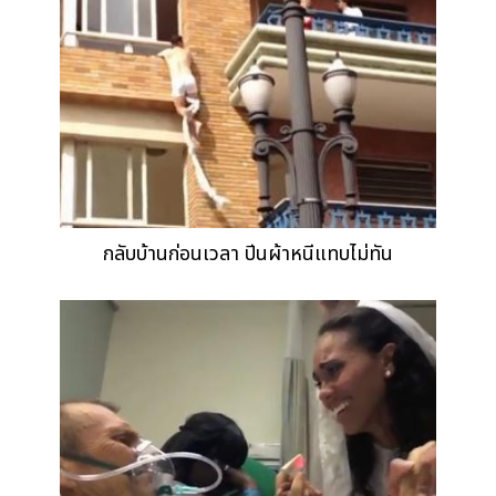
กลับบ้านก่อนเวลา ปีนผ้าหนีแทบไม่ทัน