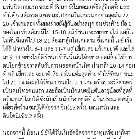
แท่นปิดเกมแรก ขณะที่ รัชนก ยังไม่ยอมแพ้ฮึดสู้อีกครั้ง และ
ทำได้ 5 แต้มรวด แซงชนะไปก่อนในเกมรแกอย่างสุดมัน 22-
20 เข้าเกมสอง ทั้งสองฝ่ายยังสู้กันอย่างสนุก จนช่วงท้าย มือ 1
ของโลก ทำแต้มหนีไป 15-18 แม้ รัชนก จะพยายามไล่ แต่ก็ไล่
ไม่ทันจึงแพ้ไป 18-21 ต้องมาลุ้นในเกมสาม ซึ่งเกมนี้ เมย์ เริ่ม
ได้ดี นำห่างไป 6-1 และ 11-7 แต่ เสี้ยวเล่ย แก้เกมมาดี และไล่
มา 9-11 อย่างไรก็ดี รัชนก ที่วันนี้เล่นได้อย่างยอดเยี่ยม ใช้การ
ตบโยกซ้ายขวาสลับกับการหยอดหน้าเน็ต นำมาถึง 20-14 ก่อน
ที่ หลี เสี้ยวเล่ย จะมาตีเสียเองในแต้มสุดท้าย ทำให้รัชนก ชนะ
ไป 21-14 ส่งผลให้รัชนก ชนะไป 2-1 เกม สร้างประวัติศาสตร์
เป็นคนไทยคนแรก และถือเป็นนักแบดมินตันอายุน้อยที่สุดที่
คว้าแชมป์โลกได้ ซึ่งนับเป็นนักกีฬาชาติที่ 4 ในประเภทหญิง
เดี่ยวที่คว้าแชมป์ได้ต่อจาก จีน(15 ครั้ง), เดนมาร์ก และ
อินโดนีเซีย(2 ครั้ง)
นอกจากนี้ น้องเมย์ ยังได้รับเงินอัดฉีดจากกองทุนพัฒนากีฬา