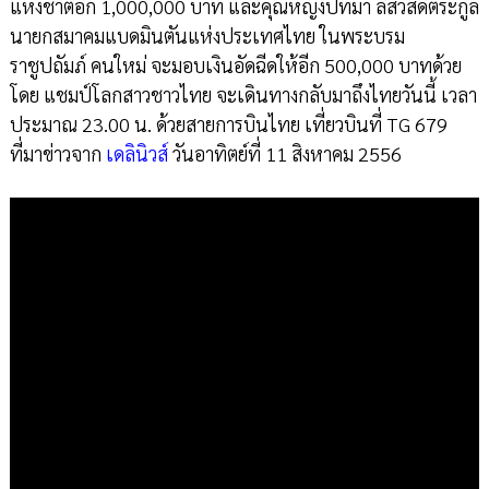
แห่งชาติอีก 1,000,000 บาท และคุณหญิงปัทมา ลีสวัสดิ์ตระกูล
นายกสมาคมแบดมินตันแห่งประเทศไทย ในพระบรม
ราชูปถัมภ์ คนใหม่ จะมอบเงินอัดฉีดให้อีก 500,000 บาทด้วย
โดย แชมป์โลกสาวชาวไทย จะเดินทางกลับมาถึงไทยวันนี้ เวลา
ประมาณ 23.00 น. ด้วยสายการบินไทย เที่ยวบินที่ TG 679
ที่มาข่าวจาก
เดลินิวส์
วันอาทิตย์ที่ 11 สิงหาคม 2556