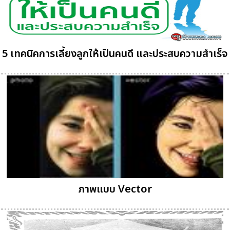
5 เทคนิคการเลี้ยงลูกให้เป็นคนดี และประสบความสำเร็จ
ภาพแบบ Vector