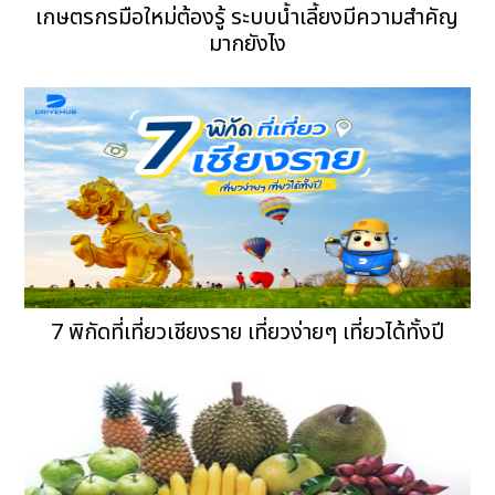
เกษตรกรมือใหม่ต้องรู้ ระบบน้ำเลี้ยงมีความสำคัญ
มากยังไง
7 พิกัดที่เที่ยวเชียงราย เที่ยวง่ายๆ เที่ยวได้ทั้งปี