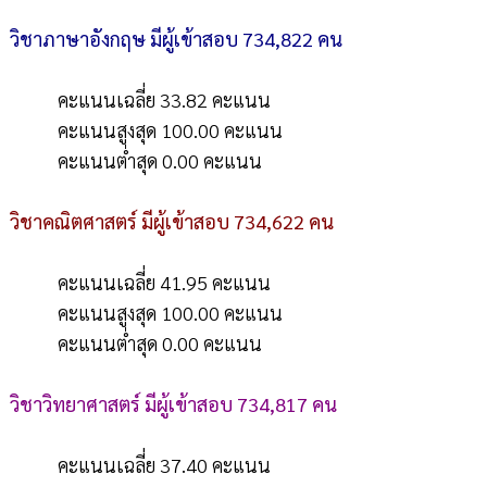
วิชาภาษาอังกฤษ มีผู้เข้าสอบ 734,822 คน
คะแนนเฉลี่ย 33.82 คะแนน
คะแนนสูงสุด 100.00 คะแนน
คะแนนต่ำสุด 0.00 คะแนน
วิชาคณิตศาสตร์ มีผู้เข้าสอบ 734,622 คน
คะแนนเฉลี่ย 41.95 คะแนน
คะแนนสูงสุด 100.00 คะแนน
คะแนนต่ำสุด 0.00 คะแนน
วิชาวิทยาศาสตร์ มีผู้เข้าสอบ 734,817 คน
คะแนนเฉลี่ย 37.40 คะแนน