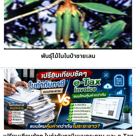
พันธุ์ไม้ในในป่าชายเลน