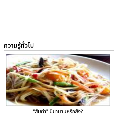
ความรู้ทั่วไป
"ส้มตำ" มีมานานหรือยัง?