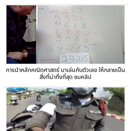
การนำหลักคณิตศาสตร์ มาเล่นกับตัวเลข ให้กลายเป็น
สิ่งที่น่าทึ่งที่สุด ชมคลิป