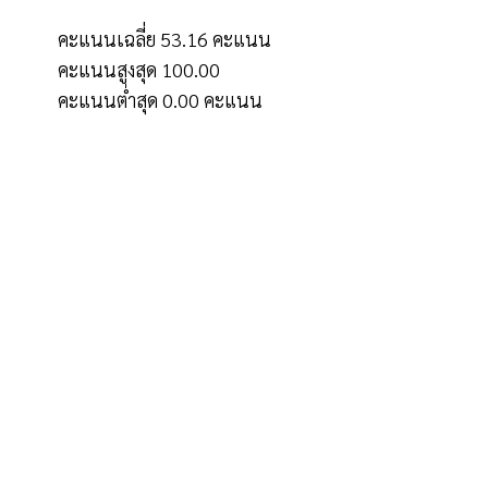
คะแนนเฉลี่ย 53.16 คะแนน
คะแนนสูงสุด 100.00
คะแนนต่ำสุด 0.00 คะแนน