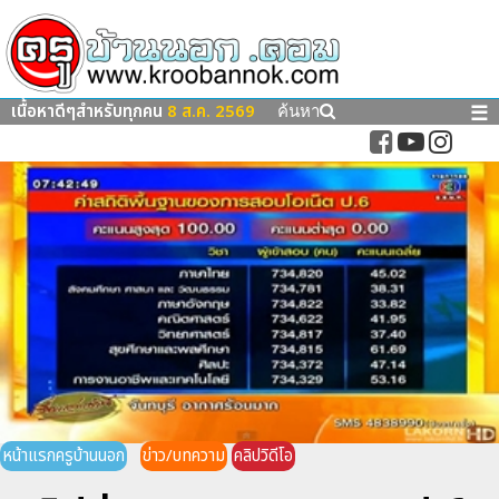
เนื้อหาดีๆสำหรับทุกคน
8 ส.ค. 2569
☰
ค้นหา
หน้าแรกครูบ้านนอก
ข่าว/บทความ
คลิปวิดีโอ