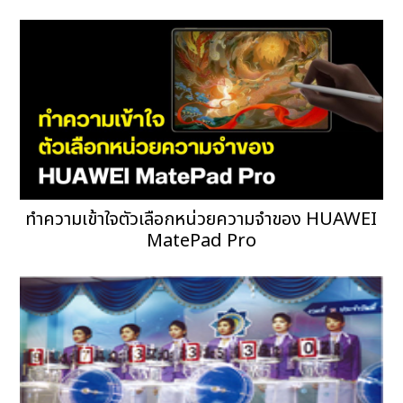
ทำความเข้าใจตัวเลือกหน่วยความจำของ HUAWEI
MatePad Pro