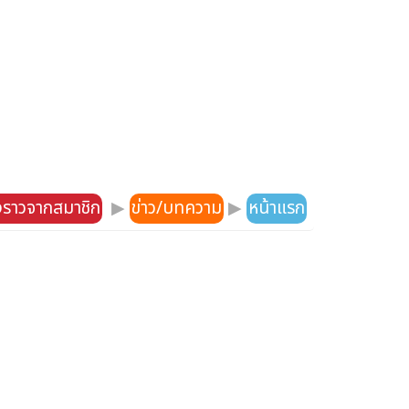
องราวจากสมาชิก
▶
ข่าว/บทความ
▶
หน้าแรก
ี