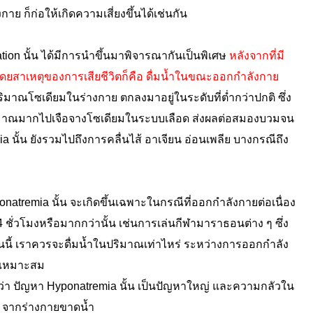
ย ก็ก่อให้เกิดความเสี่ยงขึ้นได้เช่นกัน
tion
นั้น ได้มีการนำขึ้นมาพิจารณากันเป็นพิเศษ
หลังจากที่มี
 โดยสาเหตุของการเสียชีวิตก็คือ ดื่มน้ำในขณะออกกำลังกาย
ปริมาณโซเดียมในร่างกาย ตกลงมาอยู่ในระดับที่ต่ำกว่าปกติ ซึ่ง
ำปริมาณมากไปเจือจางโซเดียมในระบบเลือด ส่งผลต่อสมองบวมจน
นั้น ยังรวมไปถึงการคลื่นไส้ อาเจียน อ่อนเพลีย บางกรณีถึง
remia นั้น จะเกิดขึ้นเฉพาะในกรณีที่ออกกำลังกายต่อเนื่อง
 ชั่วโมงหรือมากกว่านั้น
เช่นการเล่นกีฬามาราธอนต่าง ๆ ซึ่ง
นเช่นนี้ เราควรจะดื่มน้ำในปริมาณเท่าไหร่ ระหว่างการออกกำลัง
ี่เหมาะสม
วยว่า ปัญหา Hyponatremia นั้น เป็นปัญหาใหญ่ และความกลัวใน
าก จากร่างกายขาดน้ำ