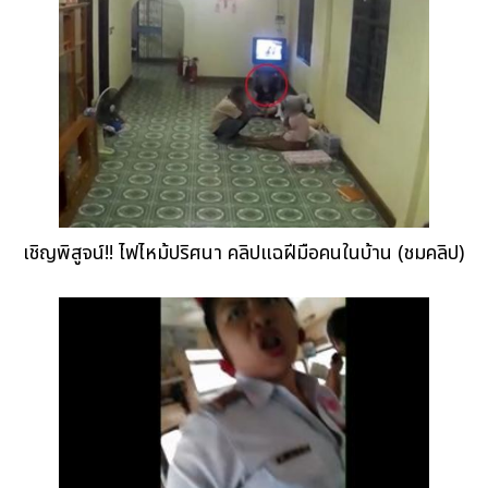
เชิญพิสูจน์!! ไฟไหม้ปริศนา คลิปแฉฝีมือคนในบ้าน (ชมคลิป)