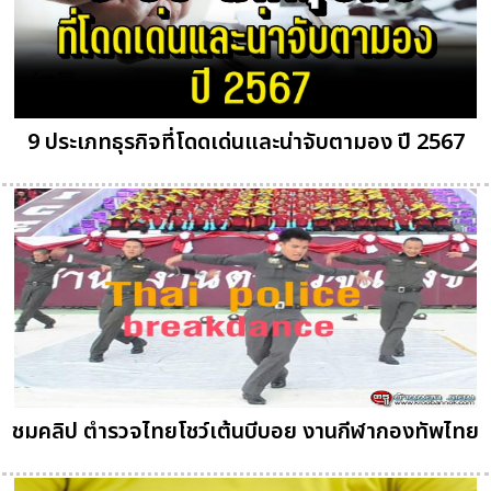
9 ประเภทธุรกิจที่โดดเด่นและน่าจับตามอง ปี 2567
ชมคลิป ตำรวจไทยโชว์เต้นบีบอย งานกีฬากองทัพไทย