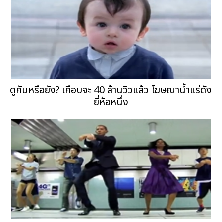
ดูกันหรือยัง? เกือบจะ 40 ล้านวิวแล้ว โฆษณาน้ำแร่ดัง
ยี่ห้อหนึ่ง