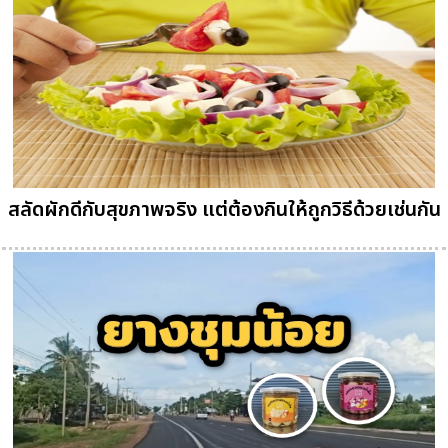
สลัดผักดีกับสุขภาพจริง แต่ต้องกินให้ถูกวิธีด้วยเช่นกัน