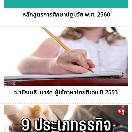
หลักสูตรการศึกษาปฐมวัย พ.ศ. 2560
ว.วชิรเมธี  มาร์ค ผู้ใช้ภาษาไทยดีเด่น ปี 2553