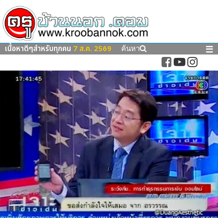
เนื้อหาดีๆสำหรับทุกคน
7 ส.ค. 2569
☰
ค้นหา