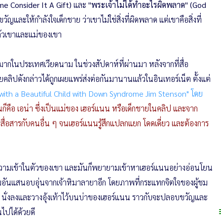
e Consider It A Gift)
และ
"พระเจ้าไม่ได้ทำอะไรผิดพลาด" (God
ญและให้กำลังใจเด็กชาย ว่าเขาไม่ใช่สิ่งที่ผิดพลาด แต่เขาคือสิ่งที่
ตัวเขาและแม่ของเขา
่างมากในประเทศเวียดนาม ในช่วงสัปดาห์ที่ผ่านมา หลังจากที่สื่อ
ลิปดังกล่าวได้ถูกเผยแพร่ส่งต่อกันมานานแล้วในอินเทอร์เน็ต ตั้งแต่
ith a Beautiful Child with Down Syndrome Jim Stenson" โดย
้ขึ้นก็คือ เอน่า ซึ่งเป็นแม่ของ เฮอร์แนน หรือเด็กชายในคลิป และจาก
่อสารกับคนอื่น ๆ จนเฮอร์แนนรู้สึกแปลกแยก โดดเดี่ยว และต้องการ
ีความเข้าในตัวของเขา และมันก็พยายามเข้าหาเฮอร์แนนอย่างอ่อนโยน
มอันแสนอบอุ่นจากเจ้าหิมาลายาอีก โดยภาพที่กระแทกจิตใจของผู้ชม
ัน นั่งลงและวางอุ้งเท้าไว้บนบ่าของเฮอร์แนน ราวกับจะปลอบขวัญและ
นไปได้ด้วยดี