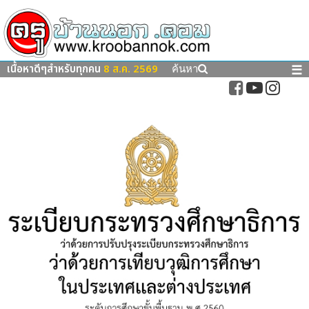
เนื้อหาดีๆสำหรับทุกคน
8 ส.ค. 2569
☰
ค้นหา