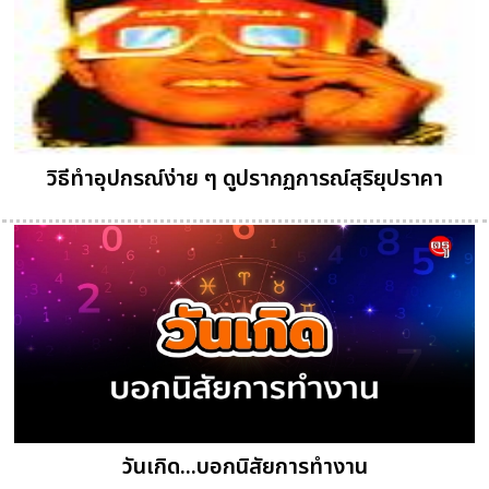
วิธีทำอุปกรณ์ง่าย ๆ ดูปรากฏการณ์สุริยุปราคา
วันเกิด...บอกนิสัยการทำงาน