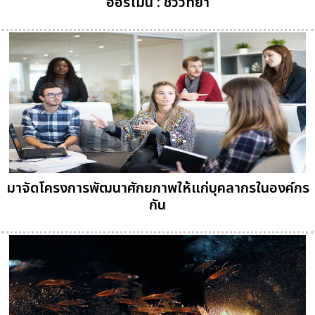
ฮอร์โมน : ชีววิทยา
มาจัดโครงการพัฒนาศักยภาพให้แก่บุคลากรในองค์กร
กัน