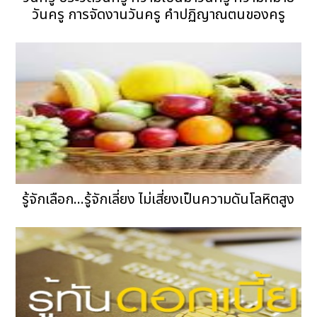
วันครู การจัดงานวันครู คำปฏิญาณตนของครู
รู้จักเลือก...รู้จักเลี่ยง ไม่เสี่ยงเป็นความดันโลหิตสูง