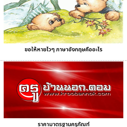
ขอให้หายไวๆ ภาษาอังกฤษคืออะไร
ราคามาตรฐานครุภัณฑ์