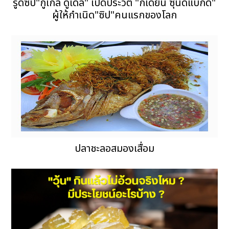
รูดซิป"กูเกิล ดูเดิล" เปิดประวัติ "กิเดียน ซุนด์แบกด์"
ผู้ให้กำเนิด"ซิป"คนแรกของโลก
ปลาชะลอสมองเสื่อม