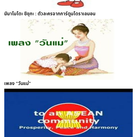
มินาโมโตะ ชิซุกะ : ตัวละครจากการ์ตูนโดราเอมอน
เพลง "วันแม่"