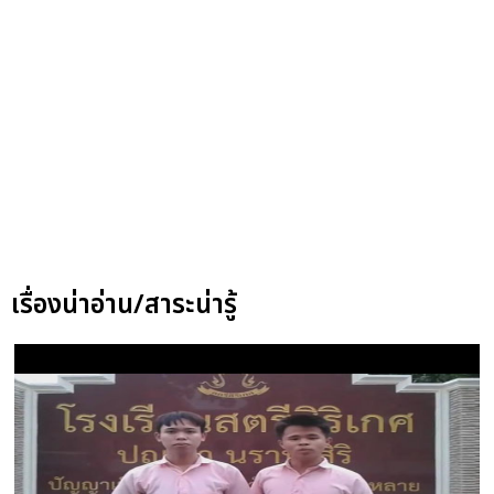
เรื่องน่าอ่าน/สาระน่ารู้