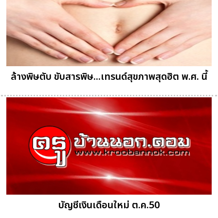
ล้างพิษตับ ขับสารพิษ...เทรนด์สุขภาพสุดฮิต พ.ศ. นี้
บัญชีเงินเดือนใหม่ ต.ค.50