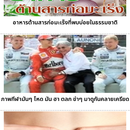
อาหารต้านสารก่อมะเร็งที่พบบ่อยในธรรมชาติ
ภาพกีฬามันๆ โหด มัน ฮา ตลก ขำๆ มาดูกันคลายเครียด