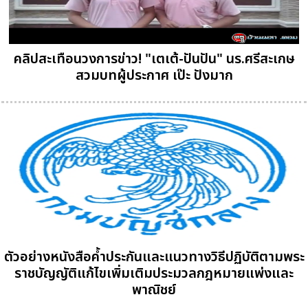
คลิปสะเทือนวงการข่าว! "เตเต้-ปันปัน" นร.ศรีสะเกษ
สวมบทผู้ประกาศ เป๊ะ ปังมาก
ตัวอย่างหนังสือค้ำประกันและแนวทางวิธีปฏิบัติตามพระ
ราชบัญญัติแก้ไขเพิ่มเติมประมวลกฎหมายแพ่งและ
พาณิชย์