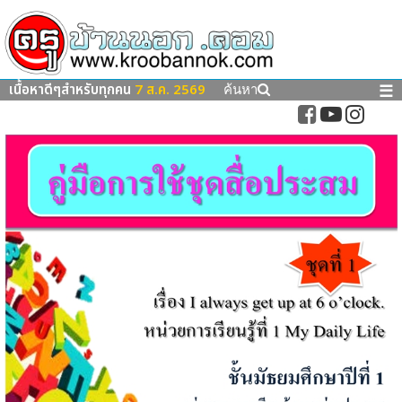
เนื้อหาดีๆสำหรับทุกคน
7 ส.ค. 2569
☰
ค้นหา