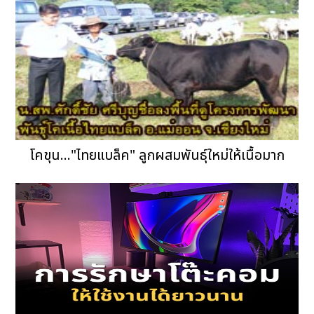
โคขุน..."ไทยแบล็ค" ลูกผสมพันธุ์ใหม่ให้เนื้อมาก