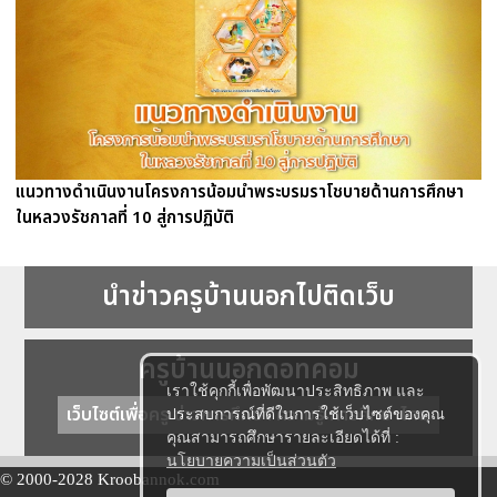
แนวทางดำเนินงานโครงการน้อมนำพระบรมราโชบายด้านการศึกษา
ในหลวงรัชกาลที่ 10 สู่การปฏิบัติ
นำข่าวครูบ้านนอกไปติดเว็บ
ครูบ้านนอกดอทคอม
เราใช้คุกกี้เพื่อพัฒนาประสิทธิภาพ และ
เว็บไซต์เพื่อครู ข่าวการศึกษา ความรู้ การศึกษาไทย
ประสบการณ์ที่ดีในการใช้เว็บไซต์ของคุณ
คุณสามารถศึกษารายละเอียดได้ที่ :
นโยบายความเป็นส่วนตัว
© 2000-2028 Kroobannok.com