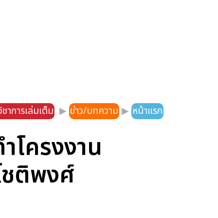
ิชาการเล่มเต็ม
▶
ข่าว/บทความ
▶
หน้าแรก
รทำโครงงาน
โชติพงศ์