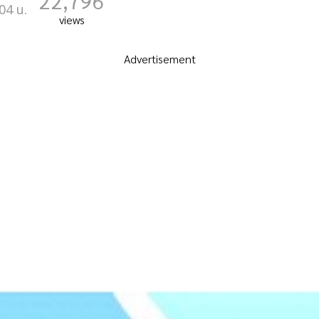
22,796
04 น.
views
Advertisement