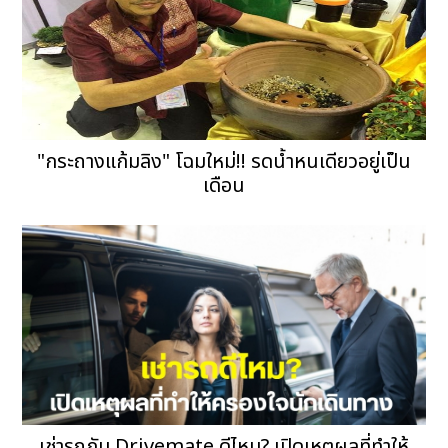
"กระถางแก้มลิง" โฉมใหม่!! รดน้ำหนเดียวอยู่เป็น
เดือน
เช่ารถกับ Drivemate ดีไหม? เปิดเหตุผลที่ทำให้