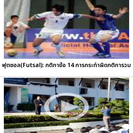
ฟุตซอล(Futsal): กติกาข้อ 14 การกระทำผิดกติการวม