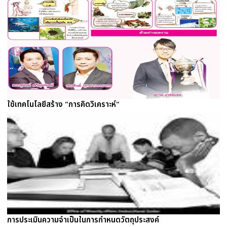
ใช้เทคโนโลยีสร้าง "การคิดวิเคราะห์"
การประเมินความจำเป็นในการกำหนดวัตถุประสงค์