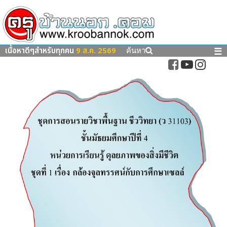
เนื้อหาดีๆสำหรับทุกคน
9 ส.ค. 2569
☰
ค้นหา