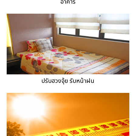
อาคาร
ปรับฮวงจุ้ย รับหน้าฝน