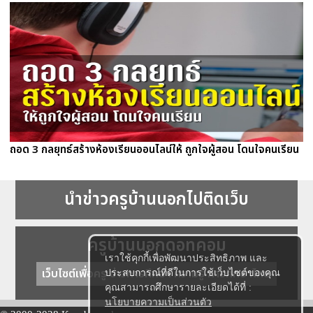
ถอด 3 กลยุทธ์สร้างห้องเรียนออนไลน์ให้ ถูกใจผู้สอน โดนใจคนเรียน
นำข่าวครูบ้านนอกไปติดเว็บ
ครูบ้านนอกดอทคอม
เราใช้คุกกี้เพื่อพัฒนาประสิทธิภาพ และ
เว็บไซต์เพื่อครู ข่าวการศึกษา ความรู้ การศึกษาไทย
ประสบการณ์ที่ดีในการใช้เว็บไซต์ของคุณ
คุณสามารถศึกษารายละเอียดได้ที่ :
นโยบายความเป็นส่วนตัว