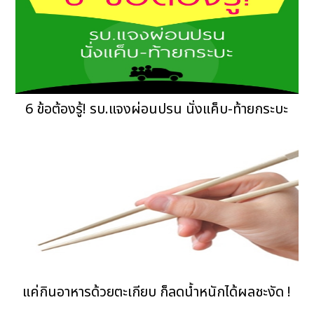
6 ข้อต้องรู้! รบ.แจงผ่อนปรน นั่งแค็บ-ท้ายกระบะ
แค่กินอาหารด้วยตะเกียบ ก็ลดน้ำหนักได้ผลชะงัด !