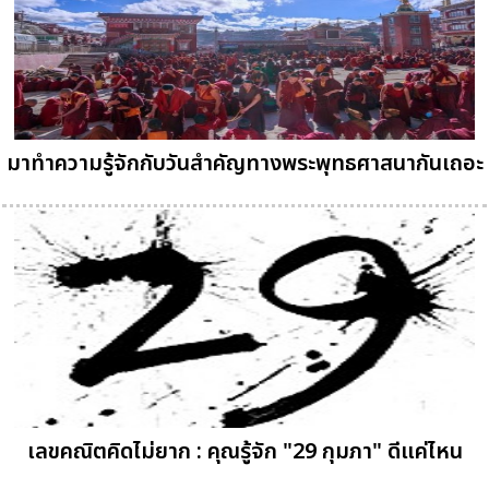
มาทำความรู้จักกับวันสำคัญทางพระพุทธศาสนากันเถอะ
เลขคณิตคิดไม่ยาก : คุณรู้จัก "29 กุมภา" ดีแค่ไหน