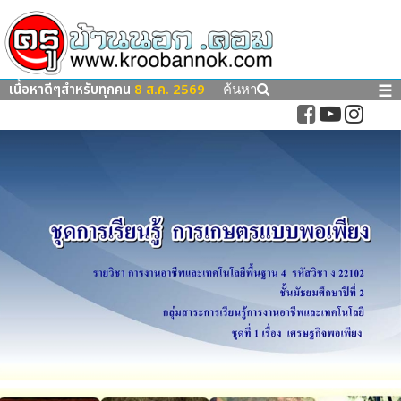
เนื้อหาดีๆสำหรับทุกคน
8 ส.ค. 2569
☰
ค้นหา