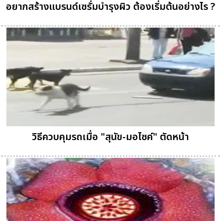
อยากสร้างแบรนด์เซรั่มบำรุงผิว ต้องเริ่มต้นอย่างไร ?
วิธีควบคุมรถเมื่อ "สุนัข-มอไซค์" ตัดหน้า