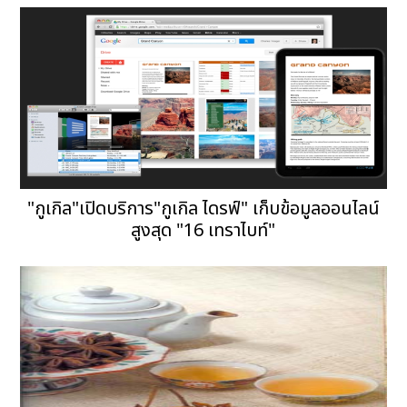
"กูเกิล"เปิดบริการ"กูเกิล ไดรฟ์" เก็บข้อมูลออนไลน์
สูงสุด "16 เทราไบท์"