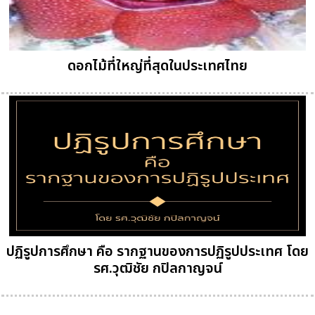
ดอกไม้ที่ใหญ่ที่สุดในประเทศไทย
ปฏิรูปการศึกษา คือ รากฐานของการปฏิรูปประเทศ โดย
รศ.วุฒิชัย กปิลกาญจน์