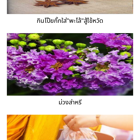
กินโป๊ยกั้กใส่"พะโล้"สู้ไข้หวัด
ม่วงส่าหรี