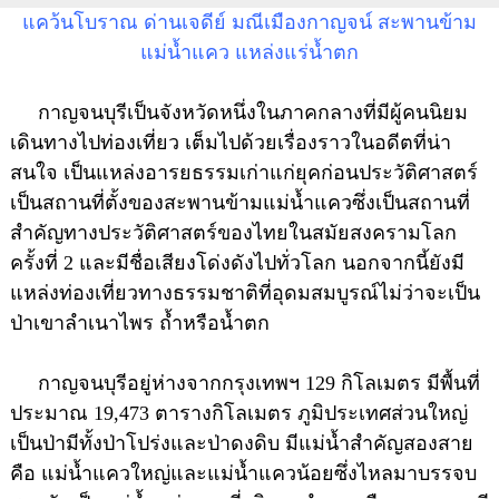
แคว้นโบราณ ด่านเจดีย์ มณีเมืองกาญจน์ สะพานข้าม
แม่น้ำแคว แหล่งแร่น้ำตก
กาญจนบุรีเป็นจังหวัดหนึ่งในภาคกลางที่มีผู้คนนิยม
เดินทางไปท่องเที่ยว เต็มไปด้วยเรื่องราวในอดีตที่น่า
สนใจ เป็นแหล่งอารยธรรมเก่าแก่ยุคก่อนประวัติศาสตร์
เป็นสถานที่ตั้งของสะพานข้ามแม่น้ำแควซึ่งเป็นสถานที่
สำคัญทางประวัติศาสตร์ของไทยในสมัยสงครามโลก
ครั้งที่ 2 และมีชื่อเสียงโด่งดังไปทั่วโลก นอกจากนี้ยังมี
แหล่งท่องเที่ยวทางธรรมชาติที่อุดมสมบูรณ์ไม่ว่าจะเป็น
ป่าเขาลำเนาไพร ถ้ำหรือน้ำตก
กาญจนบุรีอยู่ห่างจากกรุงเทพฯ 129 กิโลเมตร มีพื้นที่
ประมาณ 19,473 ตารางกิโลเมตร ภูมิประเทศส่วนใหญ่
เป็นป่ามีทั้งป่าโปร่งและป่าดงดิบ มีแม่น้ำสำคัญสองสาย
คือ แม่น้ำแควใหญ่และแม่น้ำแควน้อยซึ่งไหลมาบรรจบ