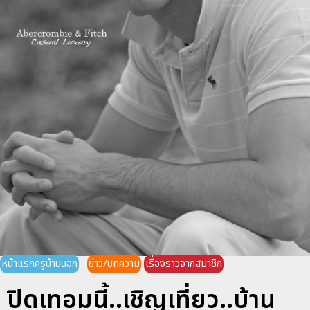
หน้าแรกครูบ้านนอก
ข่าว/บทความ
เรื่องราวจากสมาชิก
ปิดเทอมนี้..เชิญเที่ยว..บ้าน