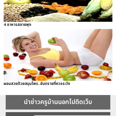
4 อาหารสลายพุง
ผอมสวยด้วยสมุนไพร..อันตรายที่ควรระวัง
นำข่าวครูบ้านนอกไปติดเว็บ