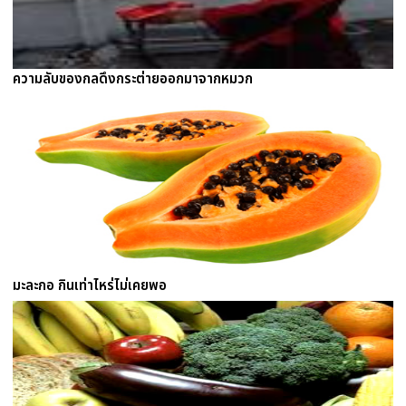
ความลับของกลดึงกระต่ายออกมาจากหมวก
มะละกอ กินเท่าไหร่ไม่เคยพอ