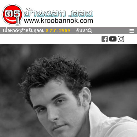
เนื้อหาดีๆสำหรับทุกคน
8 ส.ค. 2569
☰
ค้นหา