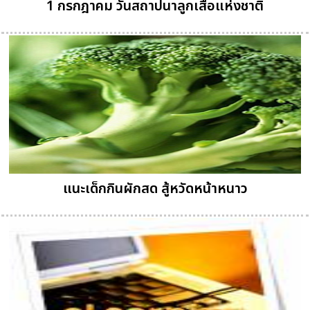
1 กรกฎาคม วันสถาปนาลูกเสือแห่งชาติ
แนะเด็กกินผักสด สู้หวัดหน้าหนาว