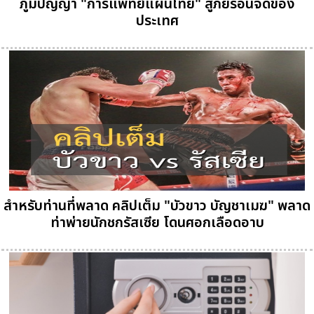
ภูมิปัญญา "การแพทย์แผนไทย" สู้ภัยร้อนจัดของ
ประเทศ
สำหรับท่านที่พลาด คลิปเต็ม "บัวขาว บัญชาเมฆ" พลาด
ท่าพ่ายนักชกรัสเซีย โดนศอกเลือดอาบ