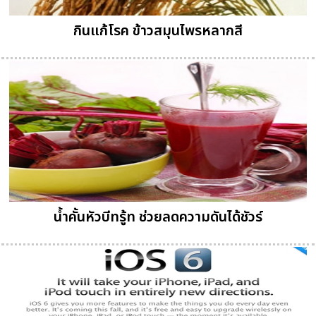
กินแก้โรค ข้าวสมุนไพรหลากสี
น้ำคั้นหัวบีทรู้ท ช่วยลดความดันได้ชัวร์