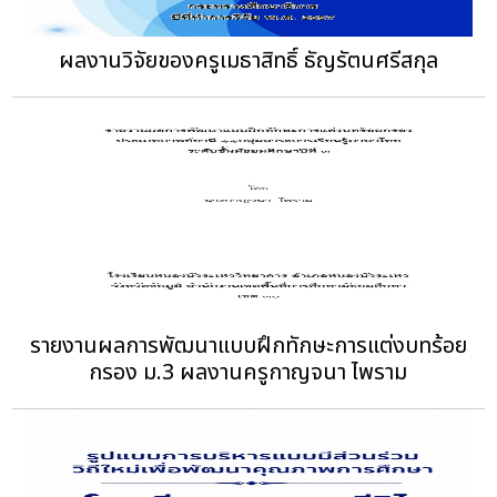
ผลงานวิจัยของครูเมธาสิทธิ์ ธัญรัตนศรีสกุล
รายงานผลการพัฒนาแบบฝึกทักษะการแต่งบทร้อย
กรอง ม.3 ผลงานครูกาญจนา ไพราม