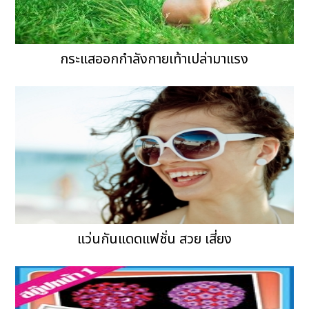
กระแสออกกำลังกายเท้าเปล่ามาแรง
แว่นกันแดดแฟชั่น สวย เสี่ยง