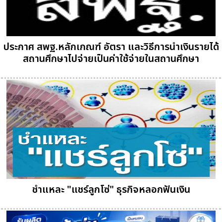
ประกาศ สพฐ.หลักเกณฑ์ อัตรา และวิธีการนำเงินรายได้
สถานศึกษาไปจ่ายเป็นค่าใช้จ่ายในสถานศึกษา
ชำแหละ "แชร์ลูกโซ่" ธุรกิจหลอกฟันเงิน