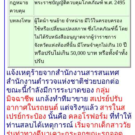
2495
กฎหมาย
พระราชบัญญัติควบคุมโภคภัณฑ์ พ.ศ.
ควบคุม
บทลงโทษ
ผู้ใดนำ ขนย้าย จำหน่าย มีไว้ในครอบครอง
ใช้หรือเปลี่ยนแปลงสภาพ ซึ่งโภคภัณฑ์นี้ โดย
ไม่ได้รับหนังสืออนุญาตจากผู้ว่าราชการ
10
ปี
จังหวัดแห่งท้องที่นั้น มีโทษจำคุกไม่เกิน
หรือปรับไม่เกิน
50,000
บาท หรือทั้งจำทั้ง
ปรับ
แจ้งเหตุร้ายจากสำนักงานสารสนเทศ
สำนักงานตำรวจแห่งชาติช่วยบอกต่อ
ขณะนี้กำลังมีการระบาดของ
กลุ่ม
มิจฉาชีพ
แกล้งทำทีมาขาย
สเปรย์ปรับ
อากาศในรถยนต์
แต่จริงๆแล้ว
สารในส
เปรย์กระป๋อง
นั้นคือ
คลอโรฟอร์ม
ที่ทำให้
ท่านสลบได้เหตุการณ์
เริ่มจากเด็กสาววัย
รุ่นท่าทางดีมาเคาะกระจกขณะรถจอด