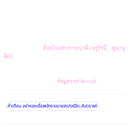
ด้วยรักและปรารถนาดี / ครูรัชนี คุณานุ
วัฒน์
ข้อมูลจากFW-mail
คำเตือน..อย่าหลงเชื่อพนักงานขายสเปรย์ฉีด..อันตราย!!