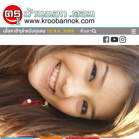
เนื้อหาดีๆสำหรับทุกคน
10 ส.ค. 2569
☰
ค้นหา