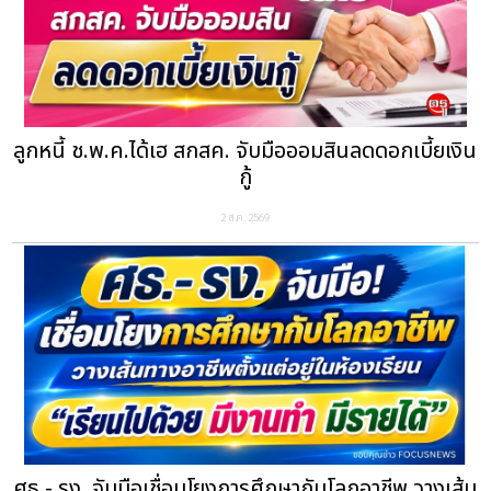
ลูกหนี้ ช.พ.ค.ได้เฮ สกสค. จับมือออมสินลดดอกเบี้ยเงิน
กู้
2 ส.ค. 2569
ศธ.- รง. จับมือเชื่อมโยงการศึกษากับโลกอาชีพ วางเส้น