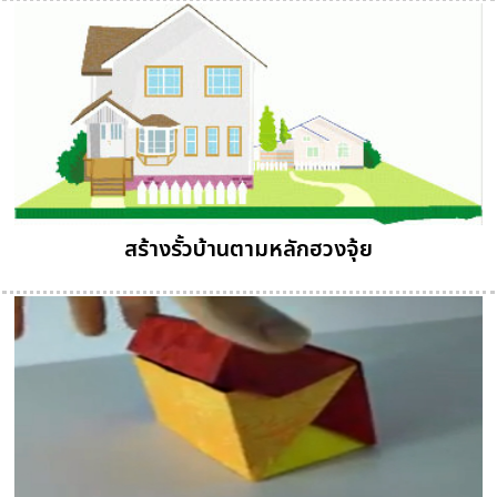
สร้างรั้วบ้านตามหลักฮวงจุ้ย