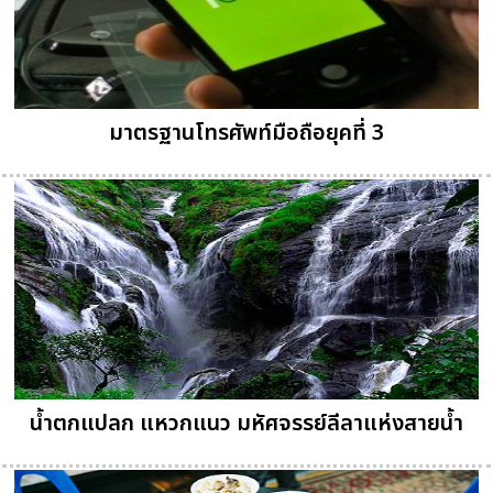
มาตรฐานโทรศัพท์มือถือยุคที่ 3
น้ำตกแปลก แหวกแนว มหัศจรรย์ลีลาแห่งสายน้ำ