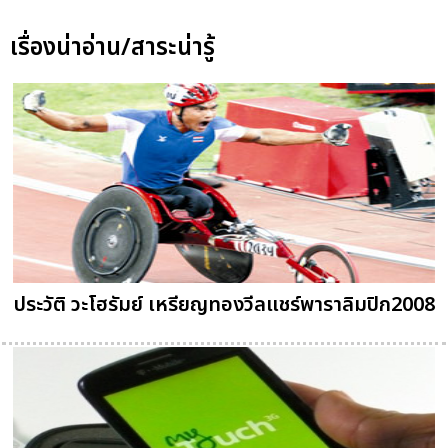
เรื่องน่าอ่าน/สาระน่ารู้
ประวัติ วะโฮรัมย์ เหรียญทองวีลแชร์พาราลิมปิก2008