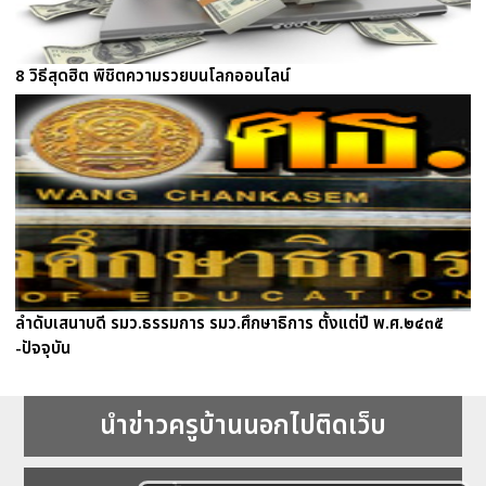
8 วิธีสุดฮิต พิชิตความรวยบนโลกออนไลน์
ลำดับเสนาบดี รมว.ธรรมการ รมว.ศึกษาธิการ ตั้งแต่ปี พ.ศ.๒๔๓๕
-ปัจจุบัน
นำข่าวครูบ้านนอกไปติดเว็บ