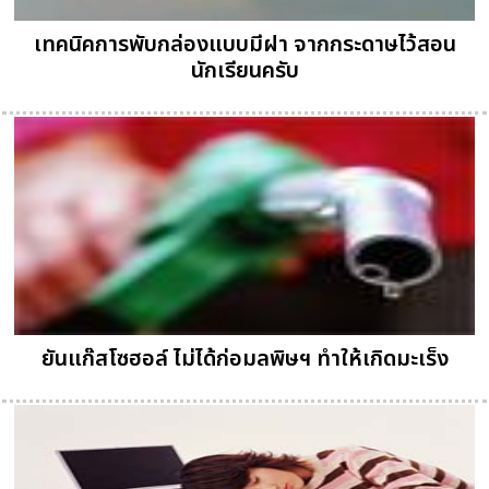
เทคนิคการพับกล่องแบบมีฝา จากกระดาษไว้สอน
นักเรียนครับ
ยันแก๊สโซฮอล์ ไม่ได้ก่อมลพิษฯ ทำให้เกิดมะเร็ง