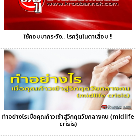
ใช้คอมมากระวัง.. โรควุ้นในตาเสื่อม !!
ทำอย่างไรเมื่อคุณก้าวเข้าสู่วิกฤตวัยกลางคน (midlife
crisis)