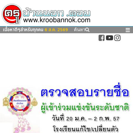
เนื้อหาดีๆสำหรับทุกคน
6 ส.ค. 2569
☰
ค้นหา