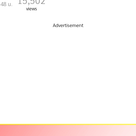
15,502
:48 น.
views
Advertisement