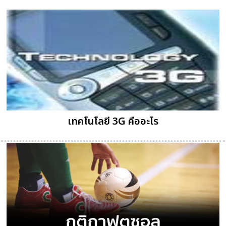
เทคโนโลยี 3G คืออะไร