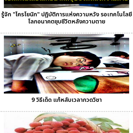
รู้จัก "ไครโยนิก" ปฏิบัติการแห่งความหวัง รอเทคโนโลยี
โลกอนาคตชุบชีวิตหลังความตาย
9 วิธีเด็ด แก้หลับเวลากวดวิชา