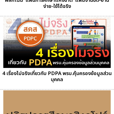
พลิกโฉม"แผนการศึกษาแห่งชาติ"แผนงานชัด-อ่าน
ง่าย-ใช้ได้จริง
4 เรื่องไม่จริงเกี่ยวกับ PDPA พรบ.คุ้มครองข้อมูลส่วน
บุคคล