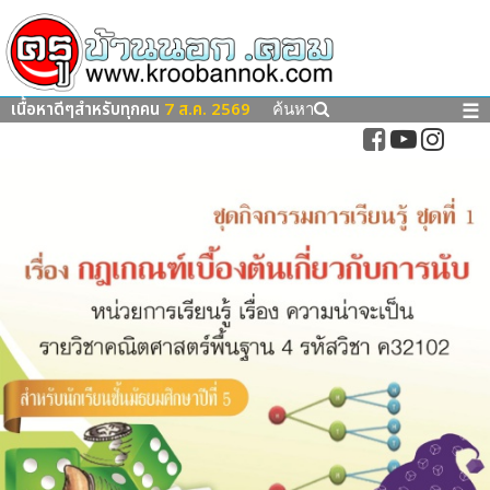
เนื้อหาดีๆสำหรับทุกคน
7 ส.ค. 2569
☰
ค้นหา