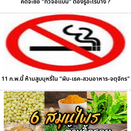
คิดจะซื้อ "ทีวีจอแบน" ต้องรู้อะไรบ้าง ?
11 ก.พ.นี้ ห้ามสูบบุหรี่ใน "ผับ-เธค-สวนอาหาร-จตุจักร"