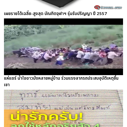
เผยรายได้เฉลี่ย-สูงสุด บัณฑิตจุฬาฯ รุ่นรับปริญญา ปี 2557
แห่แชร์ น้ำใจชาวม้งหลายหมู่บ้าน ร่วมแรงลากรถประสบอุบัติเหตุขึ้น
เขา