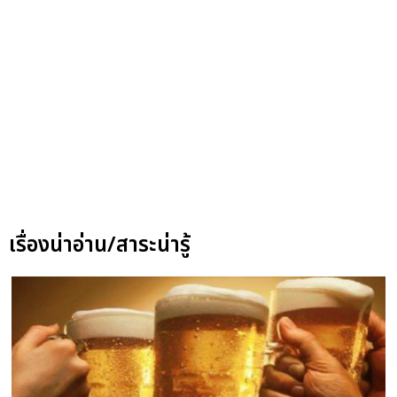
เรื่องน่าอ่าน/สาระน่ารู้