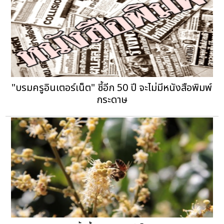
"บรมครูอินเตอร์เน็ต" ชี้อีก 50 ปี จะไม่มีหนังสือพิมพ์
กระดาษ