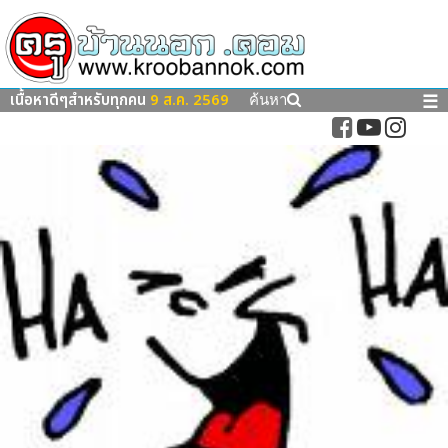
เนื้อหาดีๆสำหรับทุกคน
9 ส.ค. 2569
☰
ค้นหา