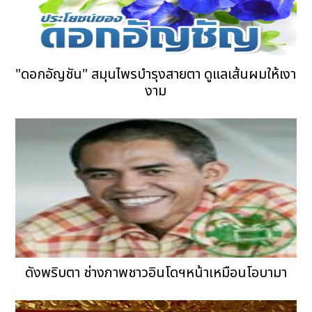
"ดอกอัญชัน" สมุนไพรบำรุงสายตา ดูแลเส้นผมให้เงา
งาม
ดังพริบตา ช่างภาพชาวอินโดฯหน้าเหมือนโอบามา