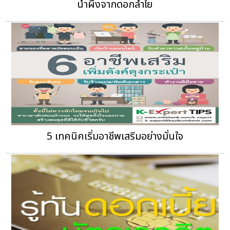
น้ำผึ้งจากดอกลำไย
5 เทคนิคเริ่มอาชีพเสริมอย่างมั่นใจ