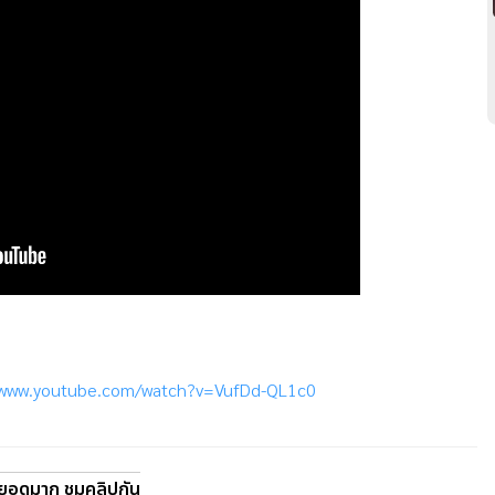
/www.youtube.com/watch?v=VufDd-QL1c0
ดยอดมาก ชมคลิปกัน