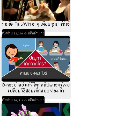
รวมฮิต Fail/Win ฮาๆ เดือนกุมภาพันธ์
เปิดอ่าน 12,167 ☕ คลิกอ่านเลย
O-net ย่ำแย่ แก้ที่ใคร คลิปแนะครูไทย
เปลี่ยนวิธีสอนเด็กแบบ ท่อง-จำ
เปิดอ่าน 14,317 ☕ คลิกอ่านเลย