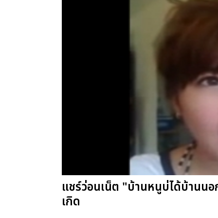
แชร์ว่อนเน็ต "บ้านหนูบ่ได้บ้านน
เกิด