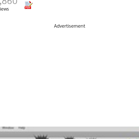
,860
iews
Advertisement