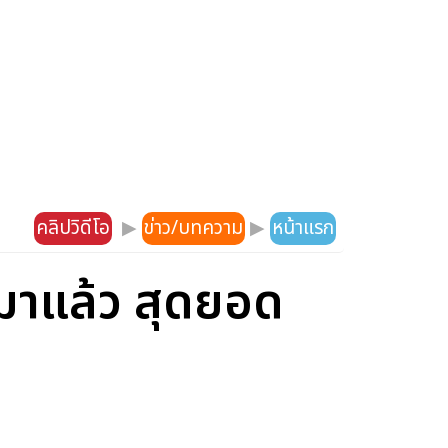
คลิปวิดีโอ
▶
ข่าว/บทความ
▶
หน้าแรก
าแล้ว สุดยอด