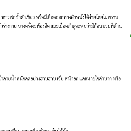
ดอาการฟกช้ำดำเขียว หรือมีเลือดออกทางผิวหนังได้ง่ายโดยไม่ทราบ
ร่างกาย บางครั้งจะท้องอืด และเมื่อคลำดูจะพบว่ามีก้อนบวมที่ด้าน
น้ำลายน้ำหนักลดอย่างฮวบฮาบ เจ็บ หน้าอก และหายใจลำบาก หรือ