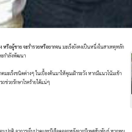
หญิง หรือผู้ชาย จะร่ำรวยหรือยากจน
มะเร็งยังคงเป็นหนึ่งในสาเหตุหลัก
และกำลังพัฒนา
เกตมะเร็งชนิดต่างๆ ในเบื้องต้นมาให้คุณเฝ้าระวัง หากมีแนวโน้มเข้า
รถช่วยรักษาโรคร้ายได้แน่ๆ
เดือนปกติ อาการเจ็บปวดและมีเลือดออกหลังจากมีเพศสัมพันธ์ หากพบ