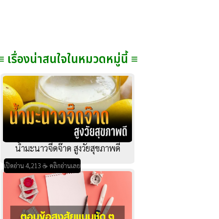
≡ เรื่องน่าสนใจในหมวดหมู่นี้ ≡
น้ำมะนาวจี๊ดจ๊าด สูงวัยสุขภาพดี
เปิดอ่าน 4,213 ☕ คลิกอ่านเลย