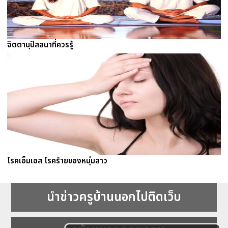
จิตตานุปัสสนาที่ควรรู้
โรคเอ็มเอส โรคร้ายของหนุ่มสาว
นำข่าวครูบ้านนอกไปติดเว็บ