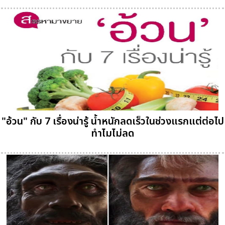
"อ้วน" กับ 7 เรื่องน่ารู้ น้ำหนักลดเร็วในช่วงแรกแต่ต่อไป
ทำไมไม่ลด