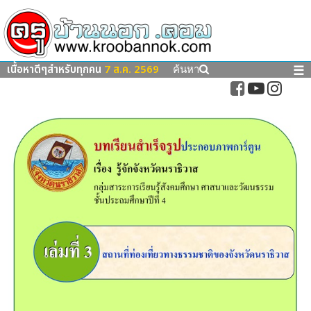
เนื้อหาดีๆสำหรับทุกคน
7 ส.ค. 2569
☰
ค้นหา