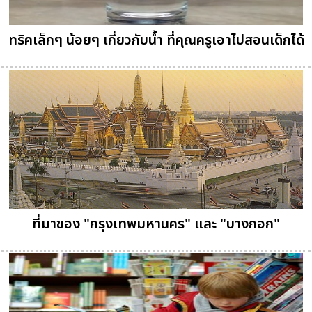
ทริคเล็กๆ น้อยๆ เกี่ยวกับน้ำ ที่คุณครูเอาไปสอนเด็กได้
ที่มาของ "กรุงเทพมหานคร" และ "บางกอก"