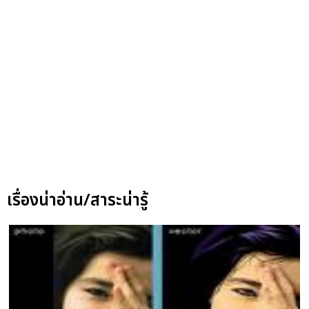
เรื่องน่าอ่าน/สาระน่ารู้