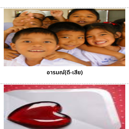
อารมณ์(ดี-เสีย)