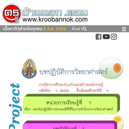
เนื้อหาดีๆสำหรับทุกคน
8 ส.ค. 2569
☰
ค้นหา