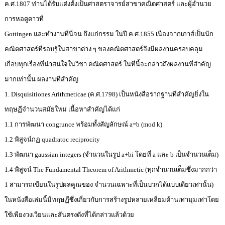
ค.ศ.1807 ท่านได้รับแต่งตั้งเป็นศาสตราจารย์สาขาคณิตศาสตร์ และผู้อำนวย
การหอดูดาวที่
Gottingen และทำงานที่นี่จน ถึงแก่กรรม ในปี ค.ศ.1855 เนื่องจากเกาส์เป็นนัก
คณิตศาสตร์ที่รอบรู้ในสาขาต่าง ๆ ของคณิตศาสตร์จึงมีผลงานครอบคลุม
เกือบทุกเรื่องที่น่าสนใจในวิชา คณิตศาสตร์ ในที่นี้จะกล่าวถึงผลงานที่สำคัญ
มากเท่านั้น ผลงานที่สำคัญ
1. Disquisitiones Arithmeticae (ค.ศ.1798) เป็นหนังสือรากฐานที่สำคัญยิ่งใน
ทฤษฏีจำนวนสมัยใหม่ เนื้อหาสำคัญได้แก่
1.1 การพัฒนา congrunce พร้อมทั้งสัญลักษณ์ a=b (mod k)
1.2 พิสูจน์กฏ quadratoc reciprocity
1.3 พัฒนา gaussian integers (จำนวนในรูป a+bi โดยที่ a และ b เป็นจำนวนเต็ม)
1.4 พิสูจน์ The Fundamental Theorem of Arithmetic (ทุกจำนวนเต็มซึ่งมากกว่า
1 สามารถเขียนในรูปผลคูณของ จำนวนเฉพาะที่เป็นบวกได้แบบเดียวเท่านั้น)
ในหนังสือเล่มนี้มีทฤษฏีซึ่งเกี่ยวกับการสร้างรูปหลายเหลี่ยมด้านเท่ามุมเท่าโดย
ใช้เพียงวงเวียนและสันตรงดังที่ได้กล่าวแล้วด้วย