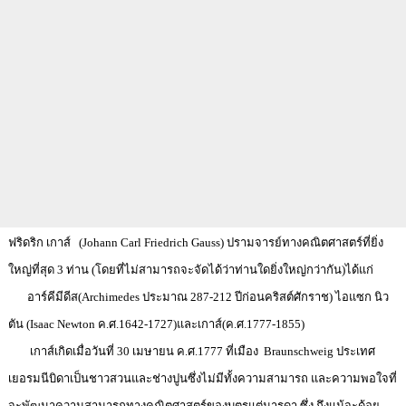
ฟริดริก เกาส์
(
Johann Carl Friedrich Gauss
)
ปรามจารย์ทางคณิตศาสตร์ที่ยิ่ง
ใหญ่ที่สุด 3 ท่าน (โดยที่ไม่สามารถจะจัดได้ว่าท่านใดยิ่งใหญ่กว่ากัน)ได้แก่
อาร์คีมีดีส(Archimedes ประมาณ 287-212 ปีก่อนคริสต์ศักราช) ไอแซก นิว
ตัน (Isaac Newton ค.ศ.1642-1727)และเกาส์(ค.ศ.1777-1855)
เกาส์เกิดเมื่อวันที่ 30 เมษายน ค.ศ.1777 ที่เมือง
Braunschweig
ประเทศ
เยอรมนีบิดาเป็นชาวสวนและช่างปูนซึ่งไม่มีทั้งความสามารถ และความพอใจที่
จะพัฒนาความสามารถทางคณิตศาสตร์ของบุตรแต่มารดา ซึ่ง ถึงแม้จะด้อย