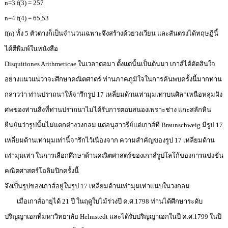
n=3 f(3) = 257
n=4 f(4) = 65,53
f(n) ทั้ง 5 ตัวต่างก็เป็นจำนวนเฉพาะจึงสร้างด้วยวงเวียน และสันตรงได้ทฤษฏีนี้
ได้ตีพิมพ์ในหนังสือ
Disquitiones Arithmeticae ในเวลาต่อมา ตั้งแต่นั้นเป็นต้นมา เกาส์ได้ตัดสินใจ
อย่างแนวแน่ว่าจะศึกษาคณิตศาตร์ ท่านภาคภูมิใจในการค้นพบครั้งนี้มากท่าน
กล่าวว่า ท่านปราถนาให้จารึกรูป 17 เหลี่ยมด้านเท่ามุมเท่าบนศิลาเหนือหลุมฝัง
ศพของท่านสิ่งที่ท่านปราถนาไม่ได้รับการตอบสนองเพราะช่าง แกะสลักหิน
ยืนยันว่ารูปนั้นไม่แตกต่างวงกลม แต่อนุสาวรีย์แด่เกาส์ที่ Braunschweig มีรูป 17
เหลี่ยมด้านเท่ามุมเท่านี้จารึกไว้เนื่องจาก ความสำคัญของรูป 17 เหลี่ยมด้าน
เท่ามุมเท่า ในการเลือกศึกษาด้านคณิตศาสตร์ของเกาส์รูปโลโก้ของการแข่งขัน
คณิตศาสตร์โอลิมปิกครั้งนี้
จึงเป็นรูปของเกาส์อยู่ในรูป 17 เหลี่ยมด้านเท่ามุมเท่าแนบในวงกลม
เมื่อเกาส์อายุได้ 21 ปี ในฤดูใบไม้ร่วงปี ค.ศ.1798 ท่านได้ศึกษาระดับ
ปริญญาเอกที่มหาวิทยาลัย Helmstedt และได้รับปริญญาเอกในปี ค.ศ.1799 ในปี