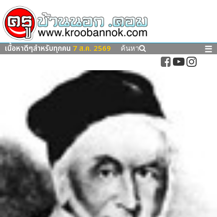
เนื้อหาดีๆสำหรับทุกคน
7 ส.ค. 2569
☰
ค้นหา