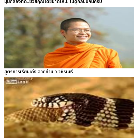
มุมกล้องที่ดี..ช่วยคุณได้ขนาดไหน..ไปดูคลิปนี้กันครับ
สูตรการเรียนเก่ง จากท่าน ว.วชิรเมธี