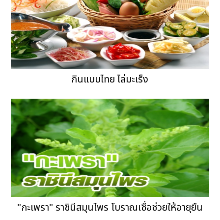
กินแบบไทย ไล่มะเร็ง
"กะเพรา" ราชินีสมุนไพร โบราณเชื่อช่วยให้อายุยืน