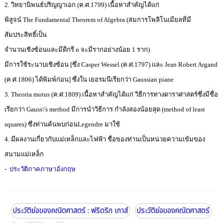
2. วิทยานิพนธ์ปริญญาเอก (ค.ศ.1799) เนื้อหาสำคัญได้แก่
พิสูจน์ The Fundamental Theorem of Algebra (สมการโพลิโนเมียลที่มี
สัมประสิทธิ์เป็น
จำนวนเชิงซ้อนและมีดีกรี n จะมีรากอย่างน้อย 1 ราก)
มีการใช้ระนาบเชิงซ้อน [ซึ่ง Casper Wessel (ค.ศ.1797) และ Jean Robert Argand
(ค.ศ.1806) ได้พิมพ์ก่อน] ซึ่งใน เยอรมนีเรียกว่า Gaussian piane
3. Theoria motus (ค.ศ.1809) เนื้อหาสำคัญได้แก่ วิธีการทางดาราศาสตร์ซึ่งมีชื่อ
เรียกว่า Gauss\'s method มีการนำวิธีการ กำลังสองน้อยสุด (method of least
squares) ซึ่งท่านค้นพบก่อนLegendre มาใช้
4. มีผลงานเกี่ยวกับแม่เหล็กและไฟฟ้า ชื่อของท่านเป็นหน่วยความเข้มของ
สนามแม่เหล็ก
-
ประวัติภาคภาษาอังกฤษ
ประวัติย่อของคณิตศาสตร์ : ฟริดริก เกาส์
ประวัติย่อของคณิตศาสตร์