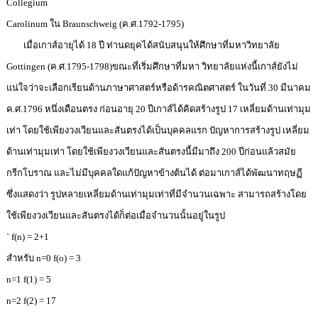
Collegium
Carolinum ใน Braunschweig (ค.ศ.1792-1795)
เมื่อเกาส์อายุได้ 18 ปี ท่านดยุคได้สนับสนุนให้ศึกษาที่มหาวิทยาลัย
Gottingen (ค.ศ.1795-1798)ขณะที่เริ่มศึกษาที่มหา วิทยาลัยแห่งนี้เกาส์ยังไม่
แน่ใจว่าจะเลือกเรียนด้านภาษาศาสตร์หรือด้ารคณิตศาสตร์ ในวันที่ 30 มีนาคม
ค.ศ.1796 หนึ่งเดือนตรง ก่อนอายุ 20 ปีเกาส์ได้คิดสร้างรูป 17 เหลี่ยมด้านเท่ามุม
เท่า โดยใช้เพียงวงเวียนและสันตรงได้เป็นบุคคลแรก ปัญหาการสร้างรูป เหลี่ยม
ด้านเท่ามุมเท่า โดยใช้เพียงวงเวียนและสันตรงนี้มีมาถึง 200 ปีก่อนแล้วสมัย
กรีกโบราณ และไม่มีบุคคลใดแก้ปัญหาข้างต้นได้ ต่อมาเกาส์ได้พัฒนาทฤษฏี
ซึ่งแสดงว่า รูปหลายเหลี่ยมด้านเท่ามุมเท่าที่มีจำนวนเฉพาะ สามารถสร้างโดย
ใช้เพียงวงเวียนและสันตรงได้ก็ต่อเมื่อจำนวนนั้นอยู่ในรูป
` f(n) = 2+1
สำหรับ n=0 f(o) = 3
n=1 f(1) = 5
n=2 f(2) = 17