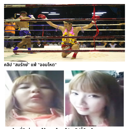
คลิป "สมรักษ์" แพ้ "จอมโหด"