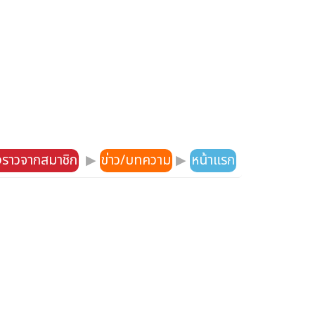
องราวจากสมาชิก
▶
ข่าว/บทความ
▶
หน้าแรก