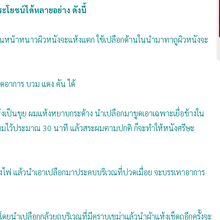
ะโยชน์ได้หลายอย่าง ดังนี้
้ในหน้าหนาวผิวหนังจะแห้งแตก ใช้เปลือกด้านในนำมาทาถูผิวหนังจะ
ลดอาการ บวม แดง คัน ได้
ห้งเป็นขุย ผมแห้งหยาบกระด้าง นำเปลือกมาขูดเอาเฉพาะเยื่อข้างใน
ส้นผมไว้ประมาณ 30 นาที แล้วสระผมตามปกติ ก็จะทำให้หนังศรีษะ
ังไฟ แล้วนำเอาเปลือกมาประคบบริเวณที่ปวดเมื่อย จะบรรเทาอาการ
ยนำเปลือกกล้วยถูบริเวณที่มีคราบเขม่าแล้วนำผ้าแห้งเช็ดถูอีกครั้งจะ