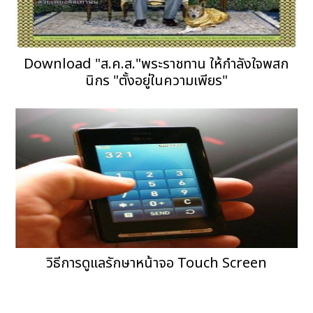
Download "ส.ค.ส."พระราชทาน ให้กำลังใจพสก
นิกร "ตั้งอยู่ในความเพียร"
วิธีการดูแลรักษาหน้าจอ Touch Screen