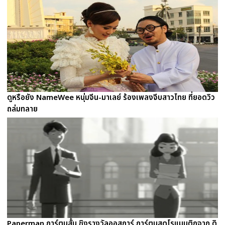
ดูหรือยัง NameWee หนุ่มจีน-มาเลย์ ร้องเพลงจีบสาวไทย ที่ยอดวิว
ถล่มทลาย
Paperman การ์ตูนสั้น ชิงรางวัลออสการ์ การ์ตูนสุดโรแมนติกจาก ดิ