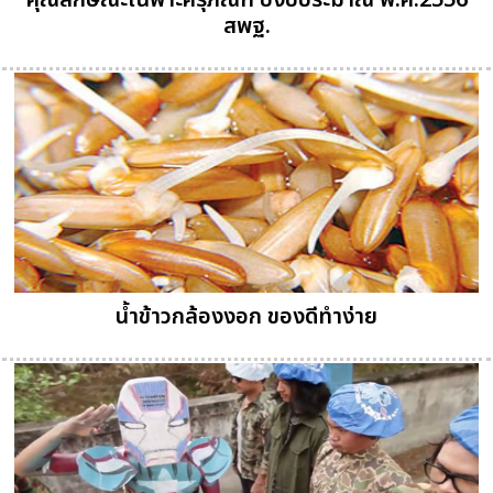
คุณลักษณะเฉพาะครุภัณฑ์ ปีงบประมาณ พ.ศ.2556
สพฐ.
น้ำข้าวกล้องงอก ของดีทำง่าย