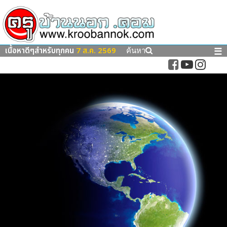
เนื้อหาดีๆสำหรับทุกคน
7 ส.ค. 2569
☰
ค้นหา