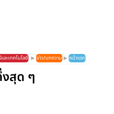
์และเทคโนโลยี
▶
ข่าว/บทความ
▶
หน้าแรก
่งสุด ๆ