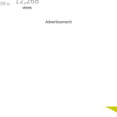
12,268
:09 น.
views
Advertisement