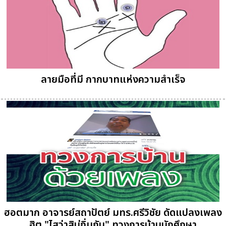
ลายมือที่มี กากบาทแห่งความสำเร็จ
ฮอตมาก อาจารย์สถาปัตย์ มทร.ศรีวิชัย ดัดแปลงเพลง
ฮิต "ไสว่าสิบ่ถิ่มกัน" ทวงการบ้านนักศึกษา