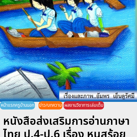
หน้าแรกครูบ้านนอก
ข่าว/บทความ
ผลงานวิชาการเล่มเต็ม
หนังสือส่งเสริมการอ่านภาษา
ไทย ป.4-ป.6 เรื่อง หนูสร้อย