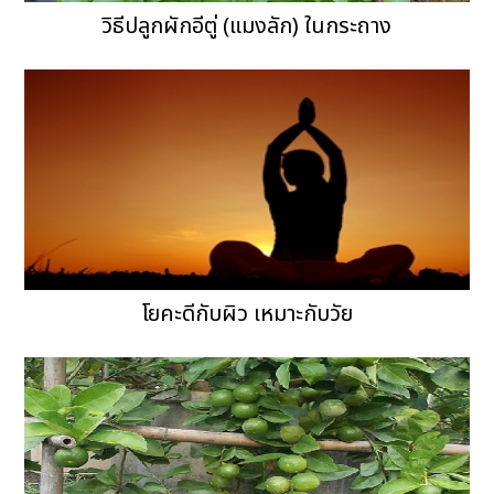
วิธีปลูกผักอีตู่ (แมงลัก) ในกระถาง
โยคะดีกับผิว เหมาะกับวัย