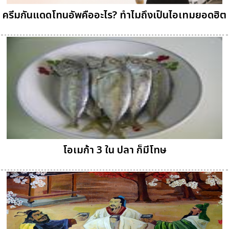
ครีมกันแดดโทนอัพคืออะไร? ทำไมถึงเป็นไอเทมยอดฮิต
โอเมก้า 3 ใน ปลา ก็มีโทษ