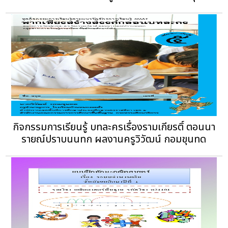
กิจกรรมการเรียนรู้ บทละครเรื่องรามเกียรติ์ ตอนนา
รายณ์ปราบนนทก ผลงานครูวิวัฒน์ กอมขุนทด