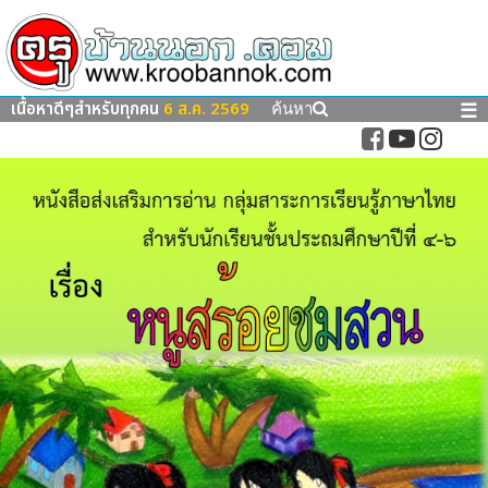
เนื้อหาดีๆสำหรับทุกคน
6 ส.ค. 2569
☰
ค้นหา