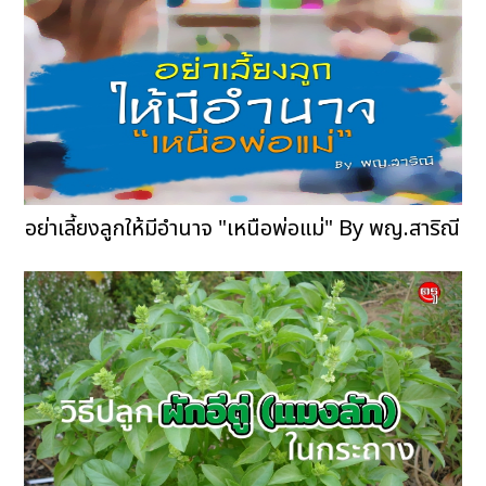
อย่าเลี้ยงลูกให้มีอำนาจ "เหนือพ่อแม่" By พญ.สาริณี