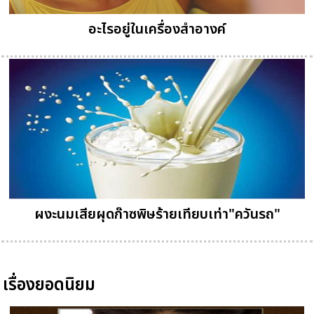
อะไรอยู่ในเครื่องสำอางค์
ผงะนมเสียผุดก๊าซพิษร้ายเทียบเท่า"ควันรถ"
เรื่องยอดนิยม