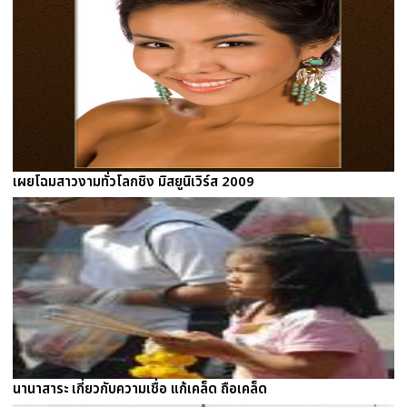
เผยโฉมสาวงามทั่วโลกชิง มิสยูนิเวิร์ส 2009
นานาสาระ เกี่ยวกับความเชื่อ แก้เคล็ด ถือเคล็ด