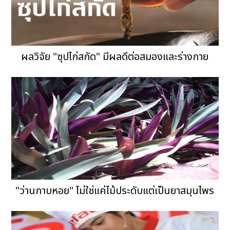
ผลวิจัย "ซุปไก่สกัด" มีผลดีต่อสมองและร่างกาย
"ว่านกาบหอย" ไม่ใช่แค่ไม้ประดับแต่เป็นยาสมุนไพร