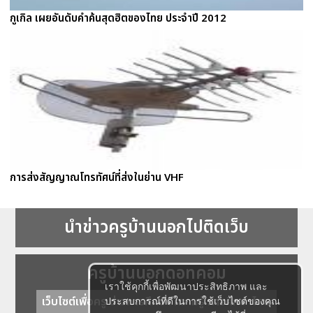
กูเกิล เผยอันดับคำค้นสุดฮิตของไทย ประจำปี 2012
การส่งสัญญาณโทรทัศน์ที่ส่งในย่าน VHF
นำข่าวครูบ้านนอกไปติดเว็บ
ครูบ้านนอกดอทคอม
เราใช้คุกกี้เพื่อพัฒนาประสิทธิภาพ และ
เว็บไซต์เพื่อครู ข่าวการศึกษา ความรู้ การศึกษาไทย
ประสบการณ์ที่ดีในการใช้เว็บไซต์ของคุณ