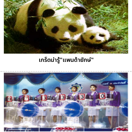
เกร็ดน่ารู้"แพนด้ายักษ์"