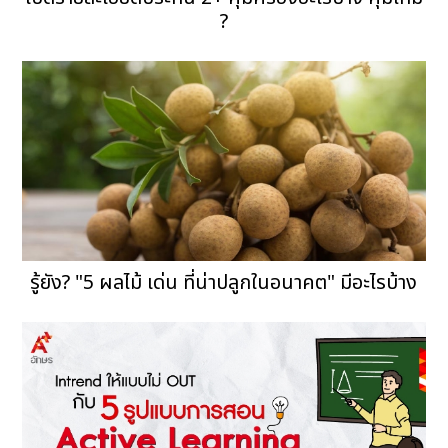
?
รู้ยัง? "5 ผลไม้ เด่น ที่น่าปลูกในอนาคต" มีอะไรบ้าง