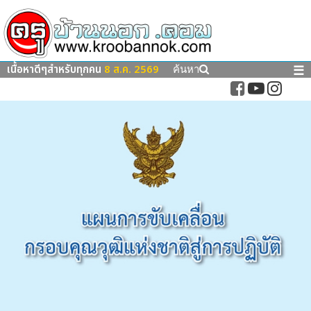
เนื้อหาดีๆสำหรับทุกคน
8 ส.ค. 2569
☰
ค้นหา