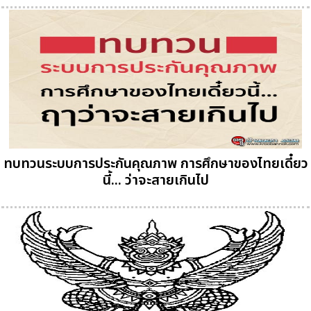
ทบทวนระบบการประกันคุณภาพ การศึกษาของไทยเดี๋ยว
นี้... ฤๅว่าจะสายเกินไป