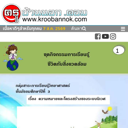
เนื้อหาดีๆสำหรับทุกคน
7 ส.ค. 2569
☰
ค้นหา