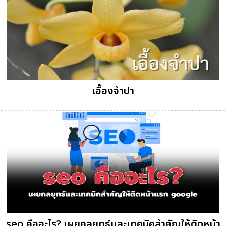
เอื้องจำปา
seo คืออะไร? เผยกลยุทธ์และเทคนิคสำคัญให้ติดหน้า