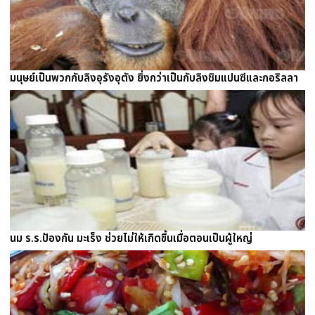
มนุษย์เป็นพวกกับลิงอุรังอุตัง ยิ่งกว่าเป็นกับลิงชิมแปนซีและกอริลลา
นม ร.ร.ป้องกัน มะเร็ง ช่วยไม่ให้เกิดขึ้นเมื่อตอนเป็นผู้ใหญ่