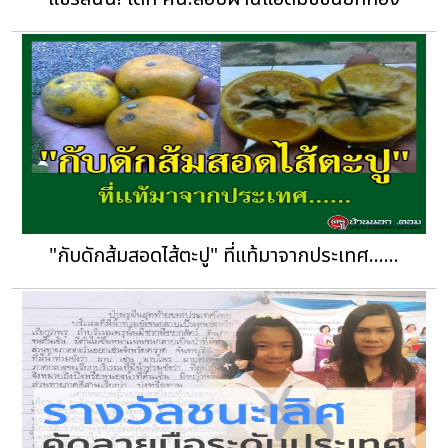
"กับดักส้มสอดไส้ตะปู" ที่แท้มาจากประเทศ......