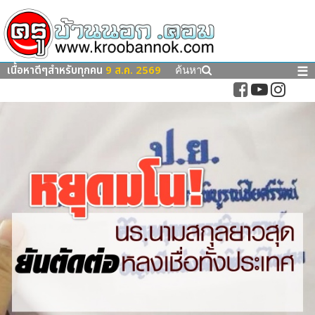
เนื้อหาดีๆสำหรับทุกคน
9 ส.ค. 2569
☰
ค้นหา