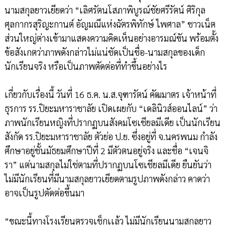
นามสกุลยาวเยียดว่า “เลิศรัตนโสภาพิบูรณ์ชัยศรีรัตน์ ศิริกุล
ศุลกากรสุริญะกานต์ อัญมณีแห่งฉัตรพิทักษ์ ไพศาล” ชาวเน็ต
ส่วนใหญ่ต่างเข้ามาแสดงความคิดเห็นอย่างอารมณ์ขัน พร้อมตั้ง
ข้อสังเกตว่าภาพดังกล่าวไม่แน่ชัดเป็นชื่อ-นามสกุลของเด็ก
นักเรียนจริง หรือเป็นภาพตัดต่อที่ทำขึ้นอย่างไร
เกี่ยวกับเรื่องนี้ วันที่ 16 ธ.ค. น.ส.จุฑารัตน์ คัฒมาตร เจ้าหน้าที่
ธุรการ รร.ปิยะมหาราชาลัย เปิดเผยกับ “เดลินิวส์ออนไลน์” ว่า
ภาพนักเรียนหญิงที่ปรากฏบนสังคมโซเชียลมีเดีย เป็นนักเรียน
สังกัด รร.ปิยะมหาราชาลัย ตัวย่อ ป.ย. ซึ่งอยู่ที่ จ.นครพนม กำลัง
ศึกษาอยู่ชั้นมัธยมศึกษาปีที่ 2 มีตัวตนอยู่จริง และชื่อ “เจนจิ
รา” แต่นามสกุลไม่ใช่ตามที่ปรากฏบนโซเชียลมีเดีย ยืนยันว่า
ไม่มีนักเรียนที่มีนามสกุลยาวเยียดตามรูปภาพดังกล่าว คาดว่า
อาจเป็นรูปตัดต่อขึ้นมา
“ขณะนี้ทางโรงเรียนตรวจเช็กเเล้ว ไม่มีนักเรียนนามสกุลยาว