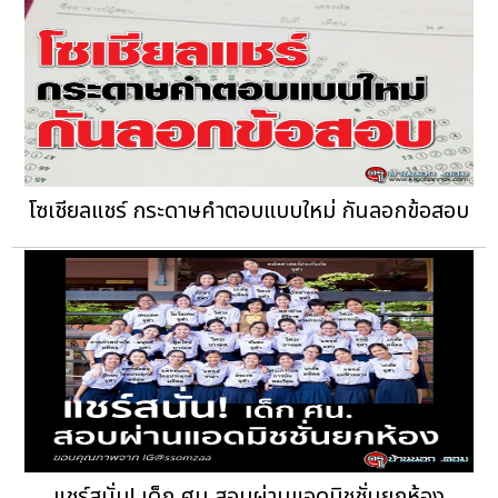
โซเชียลแชร์ กระดาษคำตอบแบบใหม่ กันลอกข้อสอบ
แชร์สนั่น! เด็ก ศน.สอบผ่านแอดมิชชั่นยกห้อง