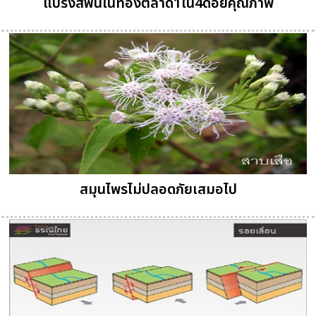
แปรงสีฟันในท้องตลาด1ใน4ด้อยคุณภาพ
สมุนไพรไม่ปลอดภัยเสมอไป