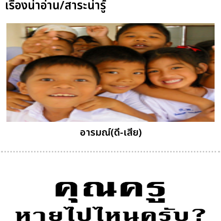
เรื่องน่าอ่าน/สาระน่ารู้
อารมณ์(ดี-เสีย)