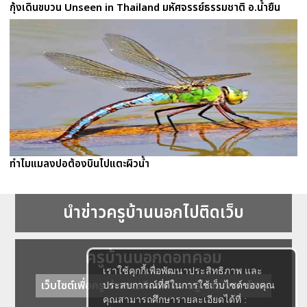
กุ้งเดินขบวน Unseen in Thailand มหัศจรรย์ธรรมชาติ อ.น้ำยืน
ทำไมแมลงปอต้องบินไปแตะผิวน้ำ
นำข่าวครูบ้านนอกไปติดเว็บ
ครูบ้านนอกดอทคอม
เราใช้คุกกี้เพื่อพัฒนาประสิทธิภาพ และ
เว็บไซต์เพื่อครู ข่าวการศึกษา ความรู้ การศึกษาไทย
ประสบการณ์ที่ดีในการใช้เว็บไซต์ของคุณ
คุณสามารถศึกษารายละเอียดได้ที่ :