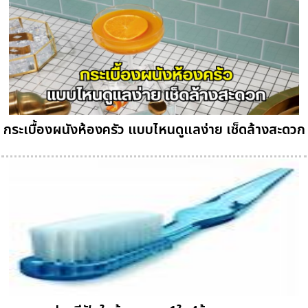
กระเบื้องผนังห้องครัว แบบไหนดูแลง่าย เช็ดล้างสะดวก