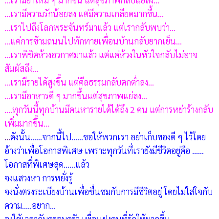
...เรามีความรักน้อยลง แต่มีความเกลียดมากขึ้น...
...เราไปถึงโลกพระจันทร์มาแล้ว แต่เรากลับพบว่า...
...แค่การข้ามถนนไปทักทายเพื่อนบ้านกลับยากเย็น...
...เราพิชิตห้วงอวกาศมาแล้ว แต่แค่ห้วงในหัวใจกลับไม่อาจ
สัมผัสถึง...
...เรามีรายได้สูงขึ้น แต่ศีลธรรมกลับตกต่ำลง...
...เรามีอาหารดี ๆ มากขึ้นแต่สุขภาพแย่ลง...
....ทุกวันนี้ทุกบ้านมีคนหารายได้ได้ถึง 2 คน แต่การหย่าร้างกลับ
เพิ่มมากขึ้น...
...
ดังนั้น……จากนี้ไป……ขอให้พวกเรา อย่าเก็บของดี ๆ ไว้โดย
อ้างว่าเพื่อโอกาสพิเศษ เพราะทุกวันที่เรายังมีชีวิตอยู่คือ ……
โอกาสที่พิเศษสุด……แล้ว
จงแสวงหา การหยั่งรู้
จงนั่งตรงระเบียงบ้านเพื่อชื่นชมกับการมีชีวิตอยู่ โดยไม่ใส่ใจกับ
ความ…..อยาก…
จงใช้เวลากับครอบครัว เพื่อนฝูงคนที่รักให้มากขึ้น…….