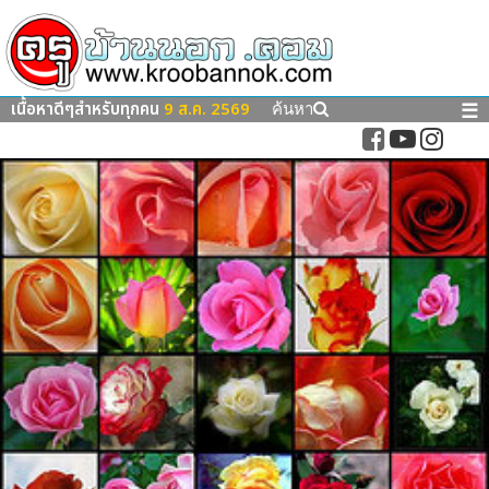
เนื้อหาดีๆสำหรับทุกคน
9 ส.ค. 2569
☰
ค้นหา