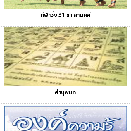
กีฬาวิ่ง 31 ขา สามัคคี
คำบุพบท