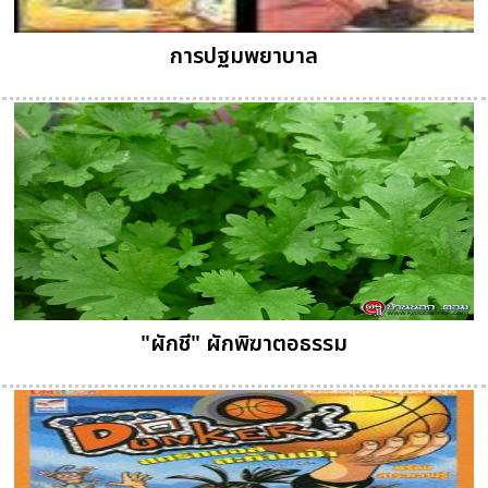
การปฐมพยาบาล
"ผักชี" ผักพิฆาตอธรรม