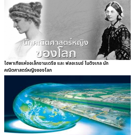
ไฮพาเทียแห่งอเล็กซานเดรีย และ ฟลอเรนซ์ ไนติงเกล นัก
คณิตศาสตร์หญิงของโลก