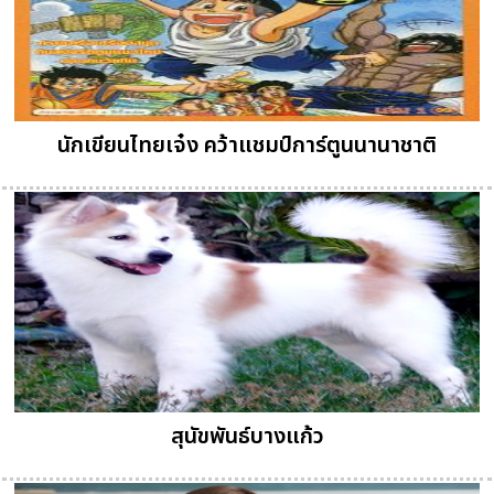
นักเขียนไทยเจ๋ง คว้าแชมป์การ์ตูนนานาชาติ
สุนัขพันธ์บางแก้ว