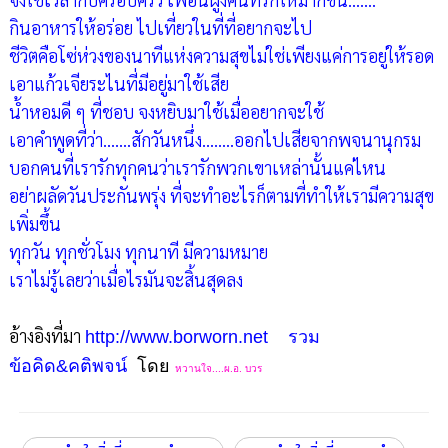
กินอาหารให้อร่อย ไปเที่ยวในที่ที่อยากจะไป
ชีวิตคือโซ่ห่วงของนาทีแห่งความสุขไม่ใช่เพียงแค่การอยู่ให้รอด
เอาแก้วเจียระไนที่มีอยู่มาใช้เสีย
น้ำหอมดี ๆ ที่ชอบ จงหยิบมาใช้เมื่ออยากจะใช้
เอาคำพูดที่ว่า…….สักวันหนึ่ง……..ออกไปเสียจากพจนานุกรม
บอกคนที่เรารักทุกคนว่าเรารักพวกเขาเหล่านั้นแค่ไหน
อย่าผลัดวันประกันพรุ่ง ที่จะทำอะไรก็ตามที่ทำให้เรามีความสุข
เพิ่มขึ้น
ทุกวัน ทุกชั่วโมง ทุกนาที มีความหมาย
เราไม่รู้เลยว่าเมื่อไรมันจะสิ้นสุดลง
อ้างอิงที่มา
http://www.borworn.net
รวม
ข้อคิด&คติพจน์
โดย
หวานใจ....ผ.อ. บวร