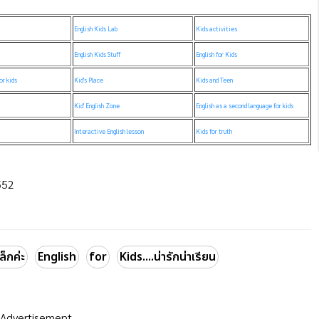
English Kids Lab
Kids activities
English Kids Stuff
English for Kids
or kids
Kid's Place
Kids and Teen
Kid' English Zone
English as a second language for kids
Interactive English lesson
Kids for truth
552
ล็กค่ะ
English
for
Kids....น่ารักน่าเรียน
Advertisement