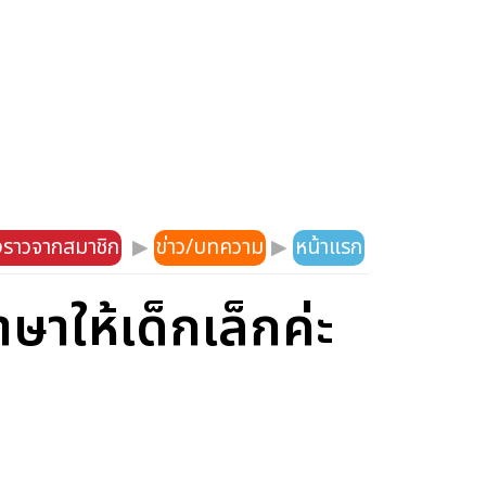
องราวจากสมาชิก
▶
ข่าว/บทความ
▶
หน้าแรก
ษาให้เด็กเล็กค่ะ