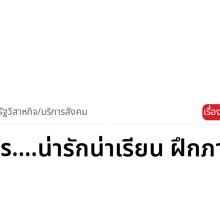
ัฐวิสาหกิจ/บริการสังคม
เรื่
...น่ารักน่าเรียน ฝึกภา