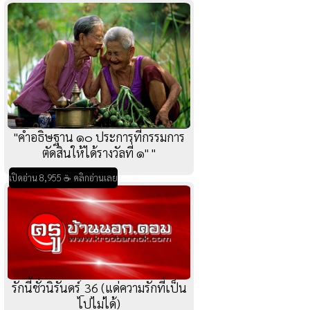
"คำอธิษฐาน ๑๐ ประการที่กรรมการ
ตัดสินให้ได้รางวัลที่ ๑" "
เปิดอ่าน 8,955 ☕ คลิกอ่านเลย
รักนี้ชั่วนิรันดร์_36 (แด่ความรักที่เป็น
ไปไม่ได้)