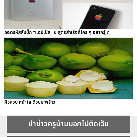
ถอดรหัสลับบิ๊ก "แอปเปิล" 6 สูตรสำเร็จที่ใคร ๆ อยากรู้ ?
ผิวสวย หน้าใส ด้วยมะพร้าว
นำข่าวครูบ้านนอกไปติดเว็บ