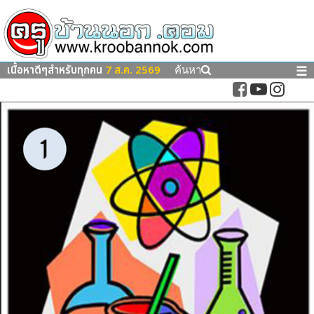
เนื้อหาดีๆสำหรับทุกคน
7 ส.ค. 2569
☰
ค้นหา