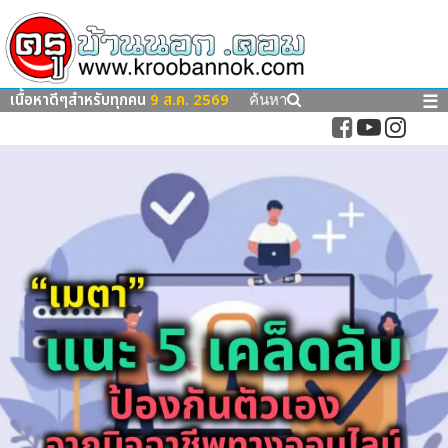
เนื้อหาดีๆสำหรับทุกคน
9 ส.ค. 2569
☰
ค้นหา