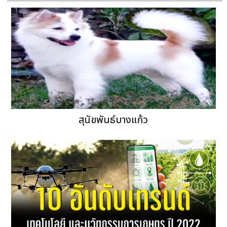
สุนัขพันธ์บางแก้ว