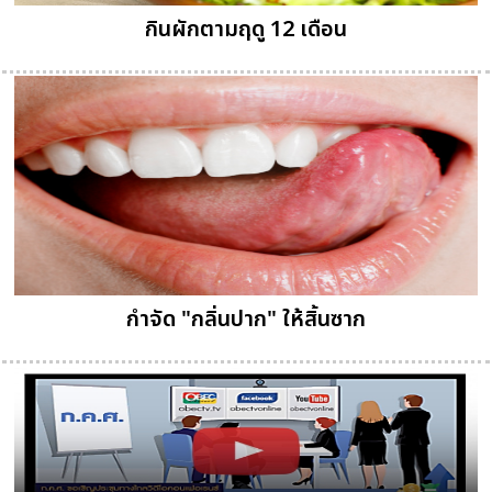
กินผักตามฤดู 12 เดือน
กำจัด "กลิ่นปาก" ให้สิ้นซาก