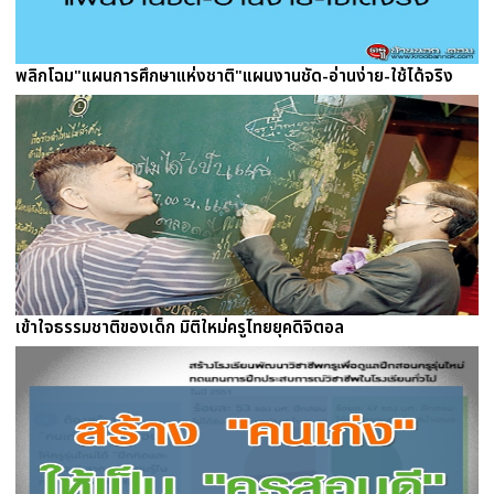
พลิกโฉม"แผนการศึกษาแห่งชาติ"แผนงานชัด-อ่านง่าย-ใช้ได้จริง
เข้าใจธรรมชาติของเด็ก มิติใหม่ครูไทยยุคดิจิตอล