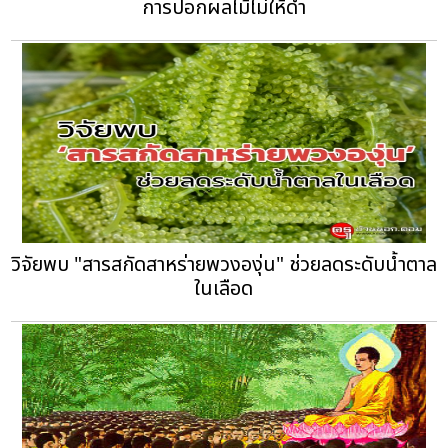
การปอกผลไม้ไม่ให้ดำ
วิจัยพบ "สารสกัดสาหร่ายพวงองุ่น" ช่วยลดระดับน้ำตาล
ในเลือด