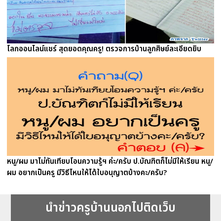
โลกออนไลน์แชร์ สุดยอดคุณครู! ตรวจการบ้านลูกศิษย์ละเอียดยิบ
หนู/ผม มาไม่ทันเทียบโอนความรู้ฯ ค่ะ/ครับ ป.บัณฑิตก็ไม่มีให้เรียน หนู/
ผม อยากเป็นครู มีวิธีไหนให้ได้ใบอนุญาตบ้างคะ/ครับ?
นำข่าวครูบ้านนอกไปติดเว็บ