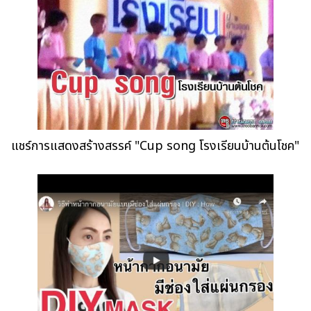
แชร์การแสดงสร้างสรรค์ "Cup song โรงเรียนบ้านต้นโชค"