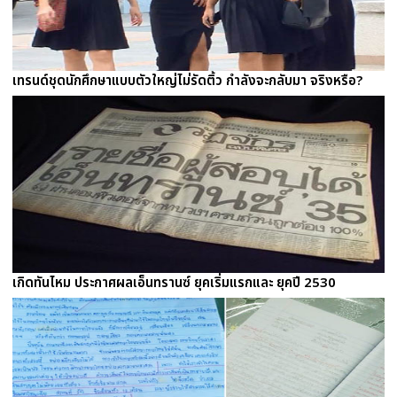
เทรนด์ชุดนักศึกษาแบบตัวใหญ่ไม่รัดติ้ว กำลังจะกลับมา จริงหรือ?
เกิดทันไหม ประกาศผลเอ็นทรานซ์ ยุคเริ่มแรกและ ยุคปี 2530