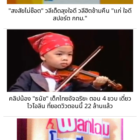
"สงสัยไม่ช๊อต" วลีเด็ดลุงใจดี วลีฮิตข้ามคืน "เเก่ ใจดี
สปอร์ต กทม."
คลิปน้อง "ธนัช" เด็กไทยอัจฉริยะ ตอน 4 ขวบ เดี่ยว
ไวโอลิน ที่ยอดวิวตอนนี้ 22 ล้านแล้ว