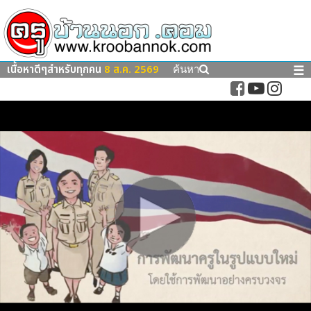
เนื้อหาดีๆสำหรับทุกคน
8 ส.ค. 2569
☰
ค้นหา