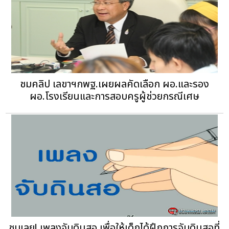
ชมคลิป เลขาฯกพฐ.เผยผลคัดเลือก ผอ.และรอง
ผอ.โรงเรียนและการสอบครูผู้ช่วยกรณีเศษ
ชมเลย! เพลงจับดินสอ เพื่อให้เด็กได้ฝึกการจับดินสอที่