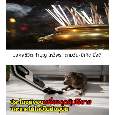
มงคลชีวิต ทำบุญ ไหว้พระ ตามวัน-ปีเกิด ยิ่งดี!