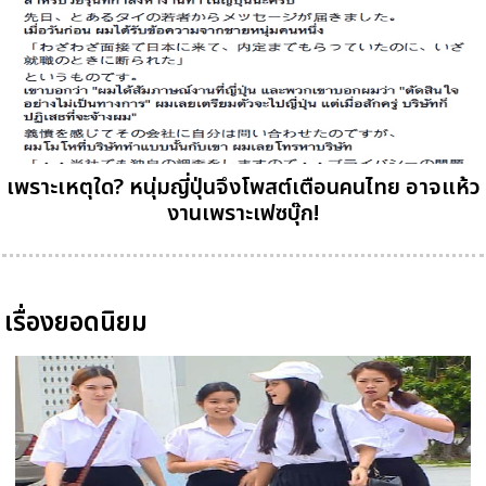
เพราะเหตุใด? หนุ่มญี่ปุ่นจึงโพสต์เตือนคนไทย อาจแห้ว
งานเพราะเฟซบุ๊ก!
เรื่องยอดนิยม