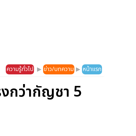
ความรู้ทั่วไป
▶
ข่าว/บทความ
▶
หน้าแรก
รงกว่ากัญชา 5