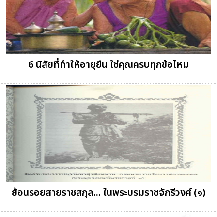
6 นิสัยที่ทำให้อายุยืน ใช่คุณครบทุกข้อไหม
ย้อนรอยสายราชสกุล... ในพระบรมราชจักรีวงศ์ (๑)