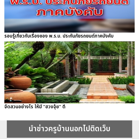
รอบรู้เกี่ยวกับเรื่องของ พ.ร.บ. ประกันภัยรถยนต์ภาคบังคับ
จัดสวนอย่างไร ให้มี "ฮวงจุ้ย" ดี
นำข่าวครูบ้านนอกไปติดเว็บ