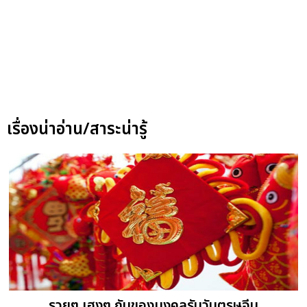
เรื่องน่าอ่าน/สาระน่ารู้
รวยๆ เฮงๆ กับของมงคลรับวันตรุษจีน