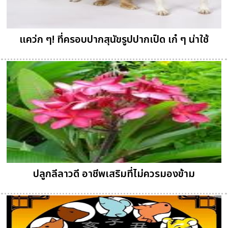
แคว่ก ๆ! ที่ครอบปากสุนัขรูปปากเป็ด เก๋ ๆ น่าใช้
ปลูกลีลาวดี อาชีพเสริมที่ไม่ควรมองข้าม