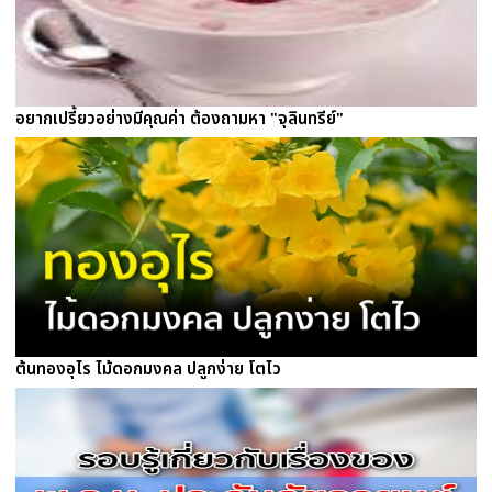
อยากเปรี้ยวอย่างมีคุณค่า ต้องถามหา "จุลินทรีย์"
ต้นทองอุไร ไม้ดอกมงคล ปลูกง่าย โตไว