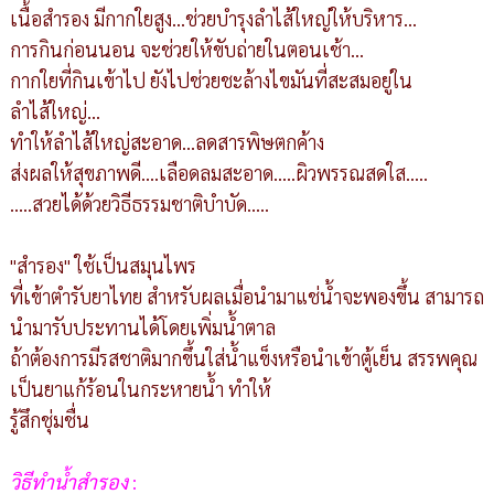
เนื้อสำรอง มีกากใยสูง...ช่วยบำรุงลำไส้ใหญ่ให้บริหาร...
การกินก่อนนอน จะช่วยให้ขับถ่ายในตอนเช้า...
กากใยที่กินเข้าไป ยังไปช่วยชะล้างไขมันที่สะสมอยู่ใน
ลำไส้ใหญ่...
ทำให้ลำไส้ใหญ่สะอาด...ลดสารพิษตกค้าง
ส่งผลให้สุขภาพดี....เลือดลมสะอาด.....ผิวพรรณสดใส.....
.....สวยได้ด้วยวิธีธรรมชาติบำบัด.....
"สำรอง" ใช้เป็นสมุนไพร
ที่เข้าตำรับยาไทย สำหรับผลเมื่อนำมาแช่น้ำจะพองขึ้น สามารถ
นำมารับประทานได้โดยเพิ่มน้ำตาล
ถ้าต้องการมีรสชาติมากขึ้นใส่น้ำแข็งหรือนำเข้าตู้เย็น สรรพคุณ
เป็นยาแก้ร้อนในกระหายน้ำ ทำให้
รู้สึกชุ่มชื่น
วิธีทำ
น้ำสำรอง
: