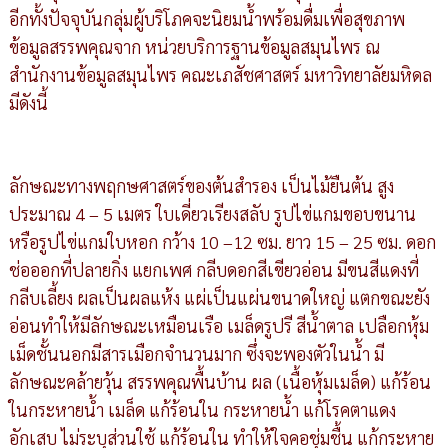
อีกทั้งปัจจุบันกลุ่มผู้บริโภคจะนิยมน้ำพร้อมดื่มเพื่อสุขภาพ
ข้อมูลสรรพคุณจาก หน่วยบริการฐานข้อมูลสมุนไพร ณ
สำนักงานข้อมูลสมุนไพร คณะเภสัชศาสตร์ มหาวิทยาลัยมหิดล
มีดังนี้
ลักษณะทางพฤกษศาสตร์ของต้นสำรอง เป็นไม้ยืนต้น สูง
ประมาณ 4 – 5 เมตร ใบเดี่ยวเรียงสลับ รูปไข่แกมขอบขนาน
หรือรูปไข่แกมใบหอก กว้าง 10 –12 ซม. ยาว 15 – 25 ซม. ดอก
ช่อออกที่ปลายกิ่ง แยกเพศ กลีบดอกสีเขียวอ่อน มีขนสีแดงที่
กลีบเลี้ยง ผลเป็นผลแห้ง แผ่เป็นแผ่นขนาดใหญ่ แตกขณะยัง
อ่อนทำให้มีลักษณะเหมือนเรือ เมล็ดรูปรี สีน้ำตาล เปลือกหุ้ม
เม็ดชั้นนอกมีสารเมือกจำนวนมาก ซึ่งจะพองตัวในน้ำ มี
ลักษณะคล้ายวุ้น สรรพคุณพื้นบ้าน ผล (เนื้อหุ้มเมล็ด) แก้ร้อน
ในกระหายน้ำ เมล็ด แก้ร้อนใน กระหายน้ำ แก้โรคตาแดง
อักเสบ ไม่ระบุส่วนใช้ แก้ร้อนใน ทำให้ใจคอชุ่มชื้น แก้กระหาย