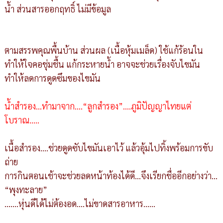
น้ำ ส่วนสารออกฤทธิ์ ไม่มีข้อมูล
ตามสรรพคุณพื้นบ้าน ส่วนผล (เนื้อหุ้มเมล็ด) ใช้แก้ร้อนใน
ทำให้ใจคอชุ่มชื้น แก้กระหายน้ำ อาจจะช่วยเรื่องจับไขมัน
ทำให้ลดการดูดซึมของไขมัน
น้ำสำรอง...ทำมาจาก....“ลูกสำรอง”....ภูมิปัญญาไทยแต่
โบราณ.....
เนื้อสำรอง....ช่วยดูดซับไขมันเอาไว้ แล้วอุ้มไปทิ้งพร้อมการขับ
ถ่าย
การกินตอนเช้าจะช่วยลดหน้าท้องได้ดี...จึงเรียกชื่ออีกอย่างว่า...
“พุงทะลาย”
.......หุ่นดีได้ไม่ต้องอด....ไม่ขาดสารอาหาร......